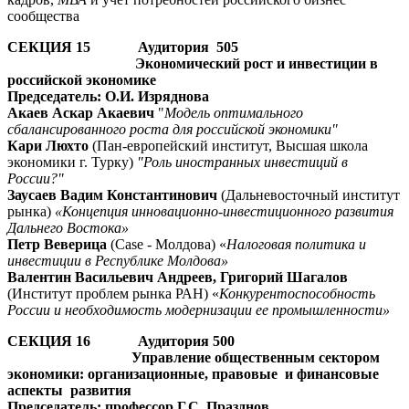
сообщества
СЕКЦИЯ 15 Аудитория 505
Экономический рост и инвестиции в
российской экономике
Председатель: О.И. Изряднова
Акаев Аскар Акаевич
"
Модель оптимального
сбалансированного роста для российской экономики"
Кари Люхто
(Пан-европейский институт, Высшая школа
экономики г. Турку)
"Роль иностранных инвестиций в
России?"
Заусаев Вадим Константинович
(Дальневосточный институт
рынка)
«Концепция инновационно-инвестиционного развития
Дальнего Востока»
Петр Веверица
(Case - Молдова) «
Налоговая политика и
инвестиции в Республике Молдова»
Валентин Васильевич Андреев, Григорий Шагалов
(Институт проблем рынка РАН) «
Конкурентоспособность
России и необходимость модернизации ее промышленности»
СЕКЦИЯ 16 Аудитория 500
Управление общественным сектором
экономики: организационные, правовые и финансовые
аспекты развития
Председатель: профессор Г.С. Празднов