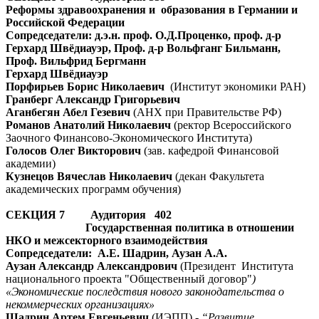
Реформы здравоохранения и образования в Германии и
Российской Федерации
Сопредседатели: д.э.н. проф. О.Д.Проценко, проф. д-р
Герхард Швёдиауэр, Проф. д-р Вольфганг Бильманн,
Проф. Вильфрид Бергманн
Герхард Швёдиауэр
Порфирьев Борис Николаевич
(Институт экономики РАН)
Гранберг Александр Григорьевич
Аганбегян Абел Гезевич
(АНХ при Правительстве РФ)
Романов Анатолий Николаевич
(ректор Всероссийского
Заочного Финансово-Экономического Института)
Голосов Олег Викторович
(зав. кафедрой Финансовой
академии)
Кузнецов Вячеслав Николаевич
(декан Факультета
академических программ обучения)
СЕКЦИЯ 7 Аудитория 402
Государственная политика в отношении
НКО и межсекторного взаимодействия
Сопредседатели: А.Е. Шадрин, Аузан А.А.
Аузан Александр Александрович
(Президент Института
национального проекта "Общественный договор"
)
«Экономические последствия нового законодательства о
некоммерческих организациях»
Шадрин Артем Евгеньевич
(ИЭПП) -
“Развитие