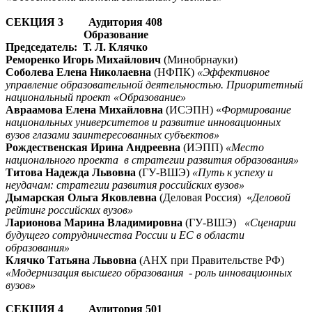
СЕКЦИЯ 3 Аудитория 408
Образование
Председатель: Т. Л. Клячко
Реморенко Игорь Михайлович
(Минобрнауки)
Соболева Елена Николаевна
(НФПК)
«Эффективное
управление образовательной деятельностью. Приоритетный
национальный проект «Образование»
Авраамова Елена Михайловна
(ИСЭПН) «
Формирование
национальных университетов и развитие инновационных
вузов глазами заинтересованных субъектов»
Рождественская Ирина Андреевна
(ИЭПП)
«Место
национального проекта в стратегии развития образования»
Титова Надежда Львовна
(ГУ-ВШЭ)
«Путь к успеху и
неудачам: стратегии развития российских вузов»
Дымарская Ольга Яковлевна
(Деловая Россия) «
Деловой
рейтинг российских вузов»
Ларионова Марина Владимировна
(ГУ-ВШЭ)
«Сценарии
будущего сотрудничества России и ЕС в области
образования»
Клячко Татьяна Львовна
(АНХ при Правительстве РФ)
«Модернизация высшего образования - роль инновационных
вузов»
СЕКЦИЯ 4 Аудитория 501