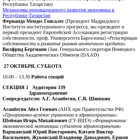
Республики Татарстан)
Механизмы инновационного развития экономики в
Республике Татарстан
Фернандо Мендес Гонсалес
(Президент Мадридского
Института институционного прогресса, экс-президент и
первый президент Европейской Ассоциации регистрации
собственности, проф. Университета Барселоны) «
Регистрация
собственности и развитие рынков ипотечного кредита»
Вилфрид Бергманн
(Зам. Генерального секретаря Немецкого
Общества Академических Обменов (DAAD)
27 ОКТЯБРЯ, СУББОТА
10.00 – 13.30
Работа секций
СЕКЦИЯ 1 Аудитория 339
Здравоохранение
Сопредседатели: А.Г. Аганбегян, С.В. Шишкин
Аганбегян Абел Гезевич
(АНХ при Правительстве РФ)
«Программно-целевое управление в здравоохранении»
Шейман Игорь Михайлович
(ГУ-ВШЭ)
«Формирование
экономической мотивации субъектов здравоохранения»
Варшавский Юрий Викторович, Китаев Виктор
Васильевич, Жуковский Владимир Давыдович, Ершов