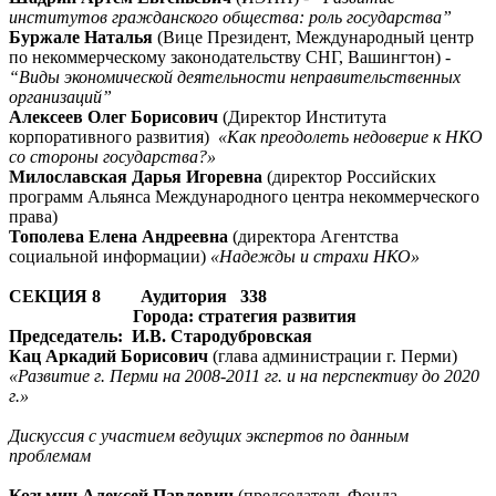
институтов гражданского общества: роль государства”
Буржале Наталья
(Вице Президент, Международный центр
по некоммерческому законодательству СНГ, Вашингтон) -
“Виды экономической деятельности неправительственных
организаций”
Алексеев Олег Борисович
(Директор Института
корпоративного развития)
«Как преодолеть недоверие к НКО
со стороны государства?»
Милославская Дарья Игоревна
(директор Российских
программ Альянса Международного центра некоммерческого
права)
Тополева Елена Андреевна
(директора Агентства
социальной информации)
«Надежды и страхи НКО»
СЕКЦИЯ 8 Аудитория 338
Города: стратегия развития
Председатель: И.В. Стародубровская
Кац Аркадий Борисович
(глава администрации г. Перми)
«Развитие г. Перми на 2008-2011 гг. и на перспективу до 2020
г.»
Дискуссия с участием ведущих экспертов по данным
проблемам
Козьмин Алексей Павлович
(председатель Фонда