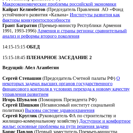
Макроэкономические проблемы российской экономики
Кайрат Келимбетов
(Председатель Правления АО «Фонд
устойчивого развития «Казына»
Институты развития как
факторы конкурентоспособности
Грант Багратян
(Премьер-министр Республики Армения
1991, 1993-1996)
Армения и страны региона: сравнительный
анализ и реформы второго поколения
14:15-15:15
ОБЕД
15:15-18:45
ПЛЕНАРНОЕ ЗАСЕДАНИЕ 2
Ведущий: Абел Аганбегян
Сергей Степашин
(Председатель Счетной палаты РФ)
О
некоторых задачах высших органов государственного
финансового контроля в условиях перехода к новому качеству
управления развитием
Игорь Шувалов
(Помощник Президента РФ)
Сергей Шишкин
(Независимый институт социальной
политики)
Вызовы системе здравоохранения
Сергей Круглик
(Руководитель ФА по строительству и
жилищно-коммунальному хозяйству)
Доступное и комфортное
жилье: основные проблемы на пути решения задачи
Борис Павлов
(Первый заместитель Премьер-министра