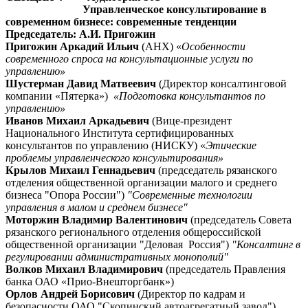
Управленческое консультирование в
современном бизнесе: современные тенденции
Председатель: А.И. Пригожин
Пригожин Аркадий Ильич
(АНХ) «
Особенности
современного спроса на консультационные услуги по
управлению»
Шустерман Давид Матвеевич
(Директор консалтинговой
компании «Пятерка»)
«Подготовка консультантов по
управлению»
Иванов Михаил Аркадьевич
(Вице-президент
Национального Института сертифицированных
консультантов по управлению (НИСКУ) «
Этические
проблемы управленческого консультирования»
Крылов Михаил Геннадьевич
(председатель рязанского
отделения общественной организации малого и среднего
бизнеса "Опора России")
"Современные технологии
управления в малом и среднем бизнесе"
Моторжин Владимир Валентинович
(председатель Совета
рязанского регионального отделения общероссийской
общественной организации "Деловая Россия")
"Консалтинг в
регулировании административных монополий"
Волков Михаил Владимирович
(председатель Правления
банка ОАО «Прио-Внешторгбанк»)
Орлов Андрей Борисович
(Директор по кадрам и
безопасности ОАО "Скопинский автоагрегатный завод")