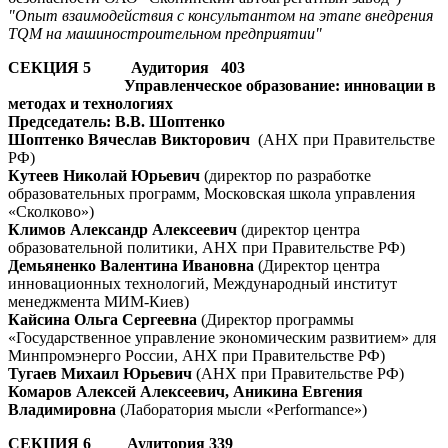
"Опыт взаимодействия с консультантом на этапе внедрения
TQM на машиностроительном предприятии"
СЕКЦИЯ 5 Аудитория 403
Управленческое образование: инновации в
методах и технологиях
Председатель: В.В. Шоптенко
Шоптенко Вячеслав Викторович
(АНХ при Правительстве
РФ)
Кутеев Николай Юрьевич
(директор по разработке
образовательных программ, Московская школа управления
«Сколково»)
Климов Александр Алексеевич
(директор центра
образовательной политики, АНХ при Правительстве РФ)
Демьяненко Валентина Ивановна
(Директор центра
инновационных технологий, Международный институт
менеджмента МИМ-Киев)
Кайсина Ольга Сергеевна
(Директор программы
«Государственное управление экономическим развитием» для
Минпромэнерго России, АНХ при Правительстве РФ)
Тугаев Михаил Юрьевич
(АНХ при Правительстве РФ)
Комаров Алексей Алексеевич, Аникина Евгения
Владимировна
(Лаборатория мысли «Performance»)
СЕКЦИЯ 6 Аудитория 339