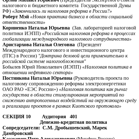
налогового и бюджетного комитета Государственной Думы
РФ)
«Закончилась ли налоговая реформа в России?»
Роберт Мэй
«Новая практика бизнеса в области социальной
ответственности»
Корниенко Наталья Юрьевна
(Зав. лабораторией налоговой
политики ИЭПП)
«Российская налоговая реформа в процессах
глобализации международного налогового сотрудничества»
Аристархова Наталья Олеговна
(Президент
Международного налогового и инвестиционного центра
(ITIC) в России)
"Доктрина деловой цели применительно к
российской системе налогообложения"
Бобылев Юрий Николаевич (ИЭПП)
«Налоговая политика в
отношении нефтяного сектора»
Постникова Наталья Юрьевна
(Руководитель проекта по
налоговому сопровождению реформы электроэнергетики
ОАО РАО «ЕЭС России»)
«Налоговая политика как рычаг
государства в области стимулирования мероприятий по
снижению антропогенных воздействий на окружающую среду
и реализации проектов в рамках Киотского протокола»
СЕКЦИЯ 10 Аудитория 401
Денежно-кредитная политика
Сопредседатели: С.М. Дробышевский, Марек
Дамбровский
Казакевич Петр Александрович
(Минфин России)