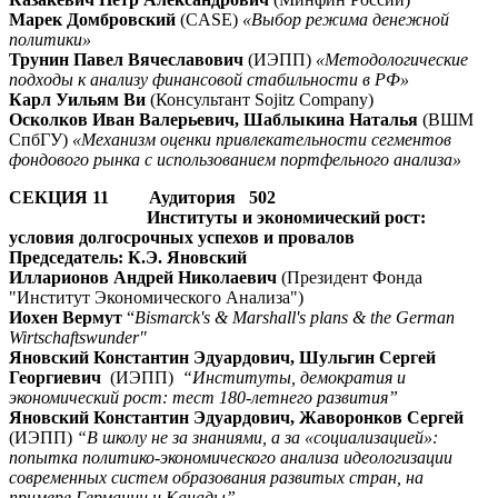
Марек Домбровский
(CASE)
«Выбор режима денежной
политики»
Трунин Павел Вячеславович
(ИЭПП)
«Методологические
подходы к анализу финансовой стабильности в РФ»
Карл Уильям Ви
(Консультант Sojitz Company)
Осколков Иван Валерьевич, Шаблыкина Наталья
(ВШМ
СпбГУ)
«Механизм оценки привлекательности сегментов
фондового рынка с использованием портфельного анализа»
СЕКЦИЯ 11 Аудитория 502
Институты и экономический рост:
условия долгосрочных успехов и провалов
Председатель: К.Э. Яновский
Илларионов Андрей Николаевич
(Президент Фонда
"Институт Экономического Анализа")
Иохен Вермут
“
Bismarck's & Marshall's plans & the German
Wirtschaftswunder"
Яновский Константин Эдуардович, Шульгин Сергей
Георгиевич
(ИЭПП)
“Институты, демократия и
экономический рост: тест 180-летнего развития”
Яновский Константин Эдуардович, Жаворонков Сергей
(ИЭПП)
“В школу не за знаниями, а за «социализацией»:
попытка политико-экономического анализа идеологизации
современных систем образования развитых стран, на
примере Германии и Канады”