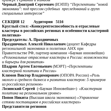
Черный Дмитрий Сергеевич
(ИЭПП)
“Перспективы "новой
экономики": под прессом судебных преследований и групп
специальных интересов”
СЕКЦИЯ 12 Аудитория 511б
Круглый стол: «Конкурентоспособность и отраслевые
кластеры в российских регионах и особенности кластерной
политики»
Председатель: А. Праздничных
Праздничных Алексей Николаевич
(доцент Кафедры
региональной экономики и политики АНХ при
Правительстве РФ, партнер компании «Бауман инновейшн)
«Региональные отраслевые кластеры в России: возможности
и барьеры для развития»
Шадрин Артем Евгеньевич
(МЭРТ) «
Перспективы
кластерной политики в России»
Климов Виктор Владимирович
(ОПОРА России)
«Роль
малого и среднего бизнеса в развитии кластеров: 5 примеров
из российских регионов»
Лозинский Сергей
(«Бауман Инновейшн»)
«Кластерная
политика на региональном уровне»
Попов Никита
(Высшая школа экономики)
«Управление
сетями поставщиков в российских кластерах»
Представители регионов