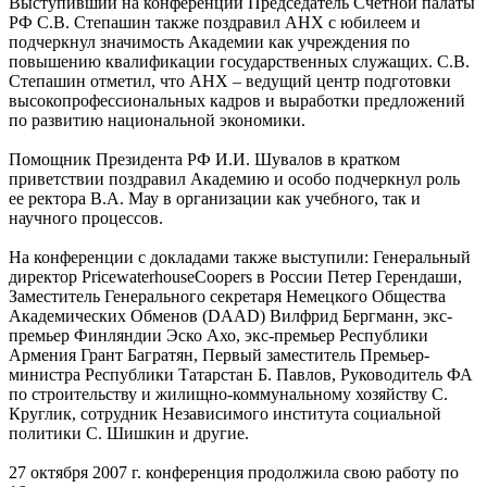
Выступивший на конференции Председатель Счетной палаты
РФ С.В. Степашин также поздравил АНХ с юбилеем и
подчеркнул значимость Академии как учреждения по
повышению квалификации государственных служащих. С.В.
Степашин отметил, что АНХ – ведущий центр подготовки
высокопрофессиональных кадров и выработки предложений
по развитию национальной экономики.
Помощник Президента РФ И.И. Шувалов в кратком
приветствии поздравил Академию и особо подчеркнул роль
ее ректора В.А. Мау в организации как учебного, так и
научного процессов.
На конференции с докладами также выступили: Генеральный
директор PricewaterhouseCoopers в России Петер Герендаши,
Заместитель Генерального секретаря Немецкого Общества
Академических Обменов (DAAD) Вилфрид Бергманн, экс-
премьер Финляндии Эско Ахо, экс-премьер Республики
Армения Грант Багратян, Первый заместитель Премьер-
министра Республики Татарстан Б. Павлов, Руководитель ФА
по строительству и жилищно-коммунальному хозяйству С.
Круглик, сотрудник Независимого института социальной
политики С. Шишкин и другие.
27 октября 2007 г. конференция продолжила свою работу по