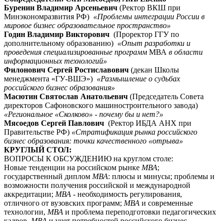
Буренин Владимир Арсеньевич
(Ректор ВКШ при
Минэкономразвития РФ)
«Проблемы интеграции России в
мировое бизнес образовательное пространство»
Годин Владимир Викторович
(Проректор ГГУ по
дополнительному образованию)
«Опыт разработки и
проведения специализированные программ
МВА
в области
информационных технологий»
Филонович Сергей Ростиславович
(декан Школы
менеджмента «ГУ-ВШЭ»)
«Размышление о судьбах
российского бизнес образования»
Масютин Святослав Анатольевич
(Председатель Совета
директоров Сафоновского машиностроительного завода)
«Региональное «Сколково» - почему бы и нет?»
Мясоедов Сергей Павлович
(Ректор ИБДА АНХ при
Правительстве РФ)
«Стратификация рынка российского
бизнес образования: точки качественного «отрыва»
КРУГЛЫЙ СТОЛ:
ВОПРОСЫ К ОБСУЖДЕНИЮ на круглом столе:
Новые тенденции на российском рынке
МВА
;
государственный диплом
МВА
: плюсы и минусы; проблемы и
возможности получения российской и международной
аккредитации;
МВА
- необходимость регулирования,
отличного от вузовских программ;
МВА
и современные
технологии,
МВА
и проблема переподготовки педагогических
кадров,
МВА
и учет потребностей российского бизнес