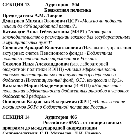
СЕКЦИЯ 13 Аудитория 504
Бюджетная политика
Председатель: А.М. Лавров
Дмитриев Михаил Эгонович
(ЦСР)
«Можно ли поднять
пенсии до 40% заработной платы?»
Катамадзе Анна Теймуразовна
(МЭРТ)
"Новации в
законодательстве о размещении заказов для государственных
и муниципальных нужд"
Соловьев Аркадий Константинович
(Начальник управления
актуарных счетов Пенсионного фонда) «
Бюджетная
политика пенсионного страхования в России»
Соколов Илья Александрович
(зав. лабораторией
бюджетной политики ИЭПП) «
Анализ эффективности
«новых» инвестиционных инструментов федерального
бюджета (Инвестиционный фонд, ОЭЗ, концессии и др.)»
.
Казакова Мария Владимировна
(ИЭПП)
«Направления
повышения эффективности бюджетных расходов в условиях
бюджетной реформы»
Онищенко Владислав Валерьевич
(ФРП)
«Использование
механизмов БОРа в бюджетной политике России»
СЕКЦИЯ 14 Аудитория 406
Российские
МВА
- от инициативных
программ до международной аккредитации
Сопредседатели: С.П. Мясоедов, Л.И. Евенко