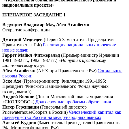
национальные проекты»
ПЛЕНАРНОЕ ЗАСЕДАНИЕ 1
Ведущие: Владимир Мау, Абел Аганбегян
Открытие конференции
Дмитрий Медведев
(Первый Заместитель Председателя
Правительства РФ)
Реализация национальных проектов:
новые задачи
Гаррет Майкл Фитжеральд
(Премьер-министр Ирландии
1981-1982 гг., 1982-1987 гг.)
«На пути к ирландскому
экономическому чуду»
Абел Аганбегян
(АНХ при Правительстве РФ)
Социальные
вызовы России
Эско Ахо
(Премьер-министр Финляндии 1991-1995;
Президент Финского Национального Фонда научных
исследований)
Андрей Волков
(Декан Московской школы управления
«СКОЛКОВО»)
Долгосрочные проблемы образования
Петер Герендаши
(Генеральный директор
PricewaterhouseCoopers в России)
Человеческий капитал как
преимущество России на международных рынках
Алексей Кудрин
(Заместитель Председателя Правительства
РФ, Министр финансов РФ)