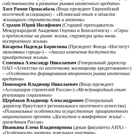
собственности и развитие рынков ипотечного кредита»
Хосе Рамон Ормасабаль
(Вице-президент Европейской
ипотечной ассоциации) –
«Испанский опыт в области
жилищного строительства и ипотеки»
Страхов Юрий Иосифович
(Старший преподаватель
Международной Академии Оценки и Консалтинга) –
«Спрос
и предложение на рынке жилья, структура цены вновь
построенного жилья»
Косарева Надежда Борисовна
(Президент Фонда «Институт
экономики города») – «
Анализ изменения доступности
приобретения жилья»
Семеняка Александр Николаевич
(Генеральный директор
ОАО «Агентство по ипотечному жилищному кредитованию»)
–
«Особенности формирования вторичного рынка ипотечных
кредитов»
Пономарев Владимир Николаевич
(Вице-президент
«Ассоциации строителей России»)
«Международный опыт
реализации социальных»
Щербаков Владимир Александрович
(Генеральный
директор Иркутского регионального ипотечного агентства)
«Региональные особенности осуществления приоритетного
национального проекта «Доступное и комфортное жильё –
гражданам России»
Иванкина Елена Владимировна
(декан факультета АНХ) –
«Особенности ипотеки земельных участков»