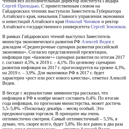
Чтения вел Исполнительный директор Института Гайдара
Сергей Приходько
. С приветственным словом на
Гайдаровских чтениях выступили Заместитель Губернатора
Алтайского края, начальник Главного управления экономики
и инвестиций Алтайского края
Николай Чиняков
и ректор
Алтайского государственного университета
Сергей Землюков
.
В рамках Гайдаровских чтений выступил Заместитель
министра экономического развития РФ
Алексей Ведев
с
докладом «Среднесрочные сценарии развития российской
экономики». Согласно представленной презентации,
инфляция при «базовом+» сценарии развития по итогам 2017
г. составит 4,5%, в 2019 г. – 4,1%. По целевому сценарию
развития инфляция на 2017 г. прогнозируется на уровне 4,3%,
на 2019 г. – 3,9%. Для экономики РФ в 2017 г. будет
характерен «рост или рост нового качества», отметил Алексей
Ведев.
В беседе с журналистами замминистра рассказал, что
инфляция в РФ в ноябре может составить 0,4%. По итогам
года инфляция, по прогнозам министерства, может достичь
5,5–5,8%. «Поскольку декабрь – месяц особый. Это
предновогодняя торговля. В принципе мы очень
оптимистично смотрим. Самый оптимистичный – 5,5%, я
думаю, что, скорее всего, будет 5,8%. Но все равно в два раза