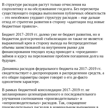
В структуре расходов растут только отчисления на
соцполитику и на обслуживание госдолга. Без пересмотра
существующего порядка выполнения публичных обязательств
– это неизбежно ухудшит структуру расходов – еще дальше
отход от стратегии развития в сторону «адаптации под новые
бюджетные правила».
Бюджет 2017–2019 гг. далеко уже не бюджет развития, но и
бюджетом долгосрочной стабилизации он также не является:
выраженный крен в сторону выхода на беспрецедентные
объемы заимствований на внутреннем рынке для
финансирования текущих нужд приводит к «проеданию»
займов и курсу на переложение проблем погашения долга на
будущее.
Динамика расходов федерального бюджета на 2017–2019 гг.
свидетельствует о диспропорциях в распределении средств, а
его общие параметры скорее говорят о его де-факто
однолетнем характере.
В рамках бюджетной консолидации 2017–2019 гг. не
запланировано целенаправленного и последовательного
улучшения соотношения «производительных» и
«непроизводительных» расходов. Так, сокращение
производительных расходов в номинальном выражении в