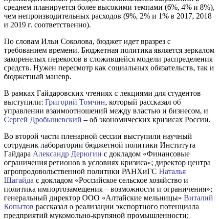
среднем планируется более высокими темпами (6%, 4% и 8%),
чем непроизводительных расходов (9%, 2% и 1% в 2017, 2018
и 2019 г. соответственно).
По словам Ильи Соколова, бюджет идет вразрез с
требованием времени. Бюджетная политика является зеркалом
закоренелых перекосов в сложившейся модели распределения
средств. Нужен пересмотр как социальных обязательств, так и
бюджетный маневр.
В рамках Гайдаровских чтениях с лекциями для студентов
выступили:
Григорий Томчин
, который рассказал об
управлении взаимоотношений между властью и бизнесом, и
Сергей Дробышевский
– об экономических кризисах России.
Во второй части пленарной сессии выступили научный
сотрудник лаборатории бюджетной политики Института
Гайдара
Александр Дерюгин
с докладом «Финансовые
ограничения регионов в условиях кризиса»; директор центра
агропродовольственной политики РАНХиГС
Наталья
Шагайда
с докладом «Российское сельское хозяйство и
политика импортозамещения – возможности и ограничения»;
генеральный директор ООО «Алтайские мельницы»
Виталий
Копытов
рассказал о реализации экспортного потенциала
предприятий мукомольно-крупяной промышленности;