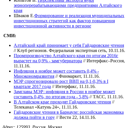
Копытов В.
Перспективы экспорта муки
зерноперерабатывающими предприятиями Алтайского
края
Шваков Е.
Формирование и реализация муниципальных
инвестиционных стратегий как фактор повышения
инвестиционной активности в регионе
СМИ:
Алтайский край принимает у себя Гайдаровские чтения
// Клуб регионов. Федеральная экспертная сеть, 10.11.16.
Промпроизводство Алтайского края по итогам 2016г
вырастет на 0,9% - замгубернатора
// Интерфакс–Россия,
11.11.16.
Инфляция в ноябре может составить 0,4% -
Минэкономразвития
// Финмаркет, 11.11.16.
МЭР спрогнозировало рост ВВП на 0,1-0,3% в I
квартале 2017 года
// Интерфакс, 11.11.16.
Замглавы МЭР: инфляция в России в ноябре может
составить 0,4%, по итогам года - 5,8%
// ТАСС, 11.11.16.
В Алтайском крае проходят Гайдаровские чтения
//
Телеканал «Катунь 24», 11.11.16.
Гайдаровские чтения в Барнауле: российская экономика
должна пойти в гору
// Вести 22, 14.11.16.
Адрес: 125993, Россия, Москва,