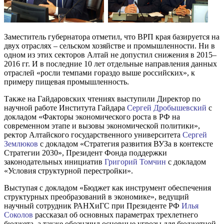
Заместитель губернатора отметил, что ВРП края базируется на
двух отраслях – сельском хозяйстве и промышленности. Ни в
одном из этих секторов Алтай не допустил снижения в 2015–
2016 гг. И в последние 10 лет отдельные направления данных
отраслей «росли темпами гораздо выше российских», к
примеру пищевая промышленность.
Также на Гайдаровских чтениях выступили Директор по
научной работе Института Гайдара
Сергей Дробышевский
с
докладом «Факторы экономического роста в РФ на
современном этапе и вызовы экономической политики»,
ректор Алтайского государственного университета
Сергей
Землюков
с докладом «Стратегия развития ВУЗа в контексте
Стратегии 2030», Президент Фонда поддержки
законодательных инициатив
Григорий Томчин
с докладом
«Условия структурной перестройки».
Выступая с докладом «Бюджет как инструмент обеспечения
структурных преобразований в экономике», ведущий
научный сотрудник РАНХиГС при Президенте РФ
Илья
Соколов
рассказал об основных параметрах трехлетнего
бюджета, а также обозначил основные угрозы для бюджетной