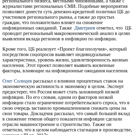
регионального бизнеса, местными чиновниками, а также с
журналистами региональных СМИ. Подобные мероприятия
позволяют донести суть денежно-кредитной политики ЦБ до
участников регионального рынка, а также до простых
граждан, что положительно влияет на снижение
инфляционных ожиданий. Также
Дмитриев
отметил, что ЦБ
проводит региональный макроэкономический анализ в целях
выявления вклада регионов в инфляцию по инфляции.
Кроме того, ЦБ реализует «Проект благополучия», который
посредством соцопросов выявляет индивидуальные
характеристики, уровень жизни, удовлетворенность жизнью
населения. Этот проект позволяет выявить косвенные
факторы, влияющие на инфляционные ожидания населения.
Олег Солнцев
рассказал о влиянии процентных ставок на
экономическую активность и экономику в целом. Эксперт
предостерег, что Россия может стать заложницей низкой
инфляции. По его словам, одним из факторов низкой
инфляции стало ограничение потребительского спроса, что в
свою очередь заставило промышленников снижать цены на
свои товары. Докладчик рассказал, что самый большой вклад
в снижение темпов общего показателя инфляции сделали
отрасли машиностроение и строительство. Также он
отметили, что в целом наблюдается стагнация в производстве,