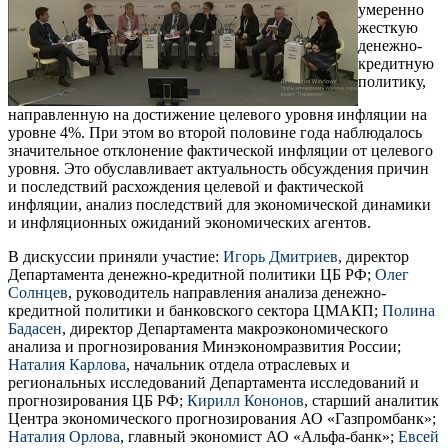
умеренно
жесткую
денежно-
кредитную
политику,
направленную на достижение целевого уровня инфляции на
уровне 4%. При этом во второй половине года наблюдалось
значительное отклонение фактической инфляции от целевого
уровня. Это обуславливает актуальность обсуждения причин
и последствий расхождения целевой и фактической
инфляции, анализ последствий для экономической динамики
и инфляционных ожиданий экономических агентов.
В дискуссии приняли участие:
Игорь Дмитриев
, директор
Департамента денежно-кредитной политики ЦБ РФ;
Олег
Солнцев
, руководитель направления анализа денежно-
кредитной политики и банковского сектора ЦМАКП;
Полина
Бадасен
, директор Департамента макроэкономического
анализа и прогнозирования Минэкономразвития России;
Наталия Карлова
, начальник отдела отраслевых и
региональных исследований Департамента исследований и
прогнозирования ЦБ РФ;
Кирилл Кононов
, старший аналитик
Центра экономического прогнозирования АО «Газпромбанк»;
Наталия Орлова
, главный экономист АО «Альфа-банк»;
Евсей