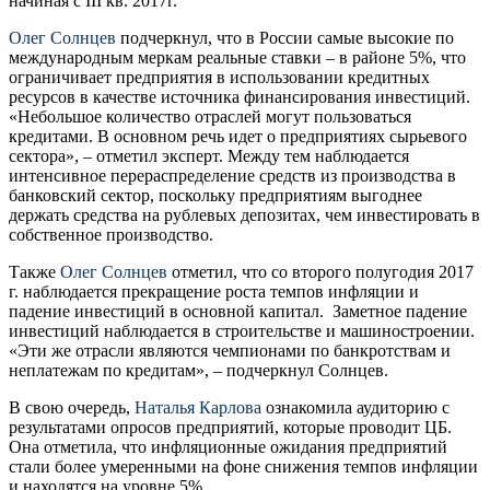
начиная с III кв. 2017г.
Олег Солнцев
подчеркнул, что в России самые высокие по
международным меркам реальные ставки – в районе 5%, что
ограничивает предприятия в использовании кредитных
ресурсов в качестве источника финансирования инвестиций.
«Небольшое количество отраслей могут пользоваться
кредитами. В основном речь идет о предприятиях сырьевого
сектора», – отметил эксперт. Между тем наблюдается
интенсивное перераспределение средств из производства в
банковский сектор, поскольку предприятиям выгоднее
держать средства на рублевых депозитах, чем инвестировать в
собственное производство.
Также
Олег Солнцев
отметил, что со второго полугодия 2017
г. наблюдается прекращение роста темпов инфляции и
падение инвестиций в основной капитал. Заметное падение
инвестиций наблюдается в строительстве и машиностроении.
«Эти же отрасли являются чемпионами по банкротствам и
неплатежам по кредитам»,
–
подчеркнул Солнцев.
В свою очередь,
Наталья Карлова
ознакомила аудиторию с
результатами опросов предприятий, которые проводит ЦБ.
Она отметила, что инфляционные ожидания предприятий
стали более умеренными на фоне снижения темпов инфляции
и находятся на уровне 5%.