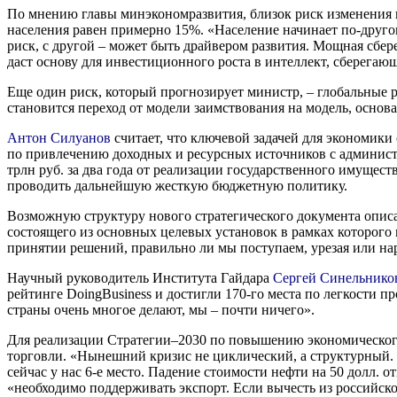
По мнению главы минэкономразвития, близок риск изменения п
населения равен примерно 15%. «Население начинает по-друго
риск, с другой – может быть драйвером развития. Мощная сбер
даст основу для инвестиционного роста в интеллект, сберегаю
Еще один риск, который прогнозирует министр, – глобальные 
становится переход от модели заимствования на модель, осно
Антон Силуанов
считает, что ключевой задачей для экономики
по привлечению доходных и ресурсных источников с администр
трлн руб. за два года от реализации государственного имущест
проводить дальнейшую жесткую бюджетную политику.
Возможную структуру нового стратегического документа опи
состоящего из основных целевых установок в рамках которого
принятии решений, правильно ли мы поступаем, урезая или н
Научный руководитель Института Гайдара
Сергей Синельнико
рейтинге DoingBusiness и достигли 170-го места по легкости 
страны очень многое делают, мы – почти ничего».
Для реализации Стратегии–2030 по повышению экономического 
торговли. «Нынешний кризис не циклический, а структурный. Сп
сейчас у нас 6-е место. Падение стоимости нефти на 50 долл.
«необходимо поддерживать экспорт. Если вычесть из российског