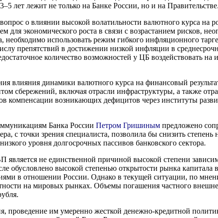
5 лет лежит не только на Банке России, но и на Правительстве
 вопрос о влиянии высокой волатильности валютного курса на 
ем для экономического роста в связи с возрастанием рисков, н
та, необходимо использовать режим гибкого инфляционного тар
числу препятствий в достижении низкой инфляции в среднесроч
 недостаточное количество возможностей у ЦБ воздействовать 
ния влияния динамики валютного курса на финансовый результат
ом сбережений, включая отрасли инфраструктуры, а также отра
мов компенсации возникающих дефицитов через институты развит
коммуникациям Банка России
Петром Гришиным
предложено сопр
ра, с точки зрения специалиста, позволила бы снизить степень 
низкого уровня долгосрочных пассивов банковского сектора.
ВВП является не единственной причиной высокой степени зависим
м числе обусловлено высокой степенью открытости рынка капитал
ми в отношении России. Однако в текущей ситуации, по мнению
ности на мировых рынках. Объемы погашения частного внешнего д
рубля.
я, проведение им умеренно жесткой денежно-кредитной политик