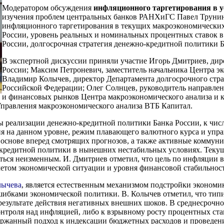
Модератором обсуждения
инфляционного таргетирования в у
изучения проблем центральных банков РАНХиГС Павел Трунин
инфляционного таргетирования в текущих макроэкономических
России, уровень реальных и номинальных процентных ставок в
России, долгосрочная стратегия денежно-кредитной политики Б
В экспертной дискуссии приняли участие Игорь Дмитриев, ди
России; Максим Петроневич, заместитель начальника Центра э
Владимир Колычев, директор Департамента долгосрочного стр
Российской Федерации; Олег Солнцев, руководитель направлен
и финансовых рынков Центра макроэкономического анализа и к
правления макроэкономического анализа ВТБ Капитал.
реализации денежно-кредитной политики Банка России, к числ
я на данном уровне, режим плавающего валютного курса и упра
основе вперед смотрящих прогнозов, а также активные коммун
кредитной политики в нынешних нестабильных условиях. Текуща
ься неизменным. И. Дмитриев отметил, что цель по инфляции в 
четом экономической ситуации и уровня финансовой стабильнос
лычева
, является естественным механизмом подстройки эконо
шибками экономической политики. В. Колычев отметил, что типи
результате действия негативных внешних шоков. В среднесроч
контроля над инфляцией, либо к взрывному росту процентных ст
ержанный подход к индексации бюджетных расходов и проведен