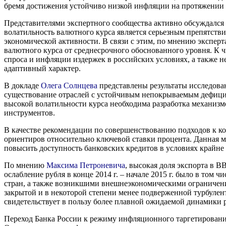
бремя достижения устойчиво низкой инфляции на протяжении 3–
Представителями экспертного сообщества активно обсуждался
волатильность валютного курса является серьезным препятстви
экономической активности. В связи с этим, по мнению экспер
валютного курса от среднесрочного обоснованного уровня. К 
спроса и инфляции издержек в российских условиях, а также
адаптивный характер.
В докладе
Олега Солнцева
представлены результаты исследова
существование отраслей с устойчивым непокрываемым дефицит
высокой волатильности курса необходима разработка механиз
инструментов.
В качестве рекомендации по совершенствованию подходов к 
ориентиров относительно ключевой ставки процента. Данная ме
повысить доступность банковских кредитов в условиях крайне 
По мнению
Максима Петроневича
, высокая доля экспорта в 
ослабление рубля в конце 2014 г. – начале 2015 г. было в то
стран, а также возникшими внешнеэкономическими ограничения
закрытой и в некоторой степени менее подверженной турбулент
свидетельствует в пользу более плавной ожидаемой динамики 
Переход Банка России к режиму инфляционного таргетировани