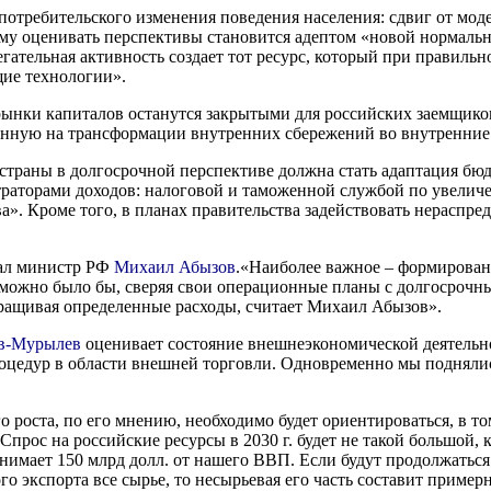
отребительского изменения поведения населения: сдвиг от моде
му оценивать перспективы становится адептом «новой нормально
егательная активность создает тот ресурс, который при правил
щие технологии».
рынки капиталов останутся закрытыми для российских заемщиков
ванную на трансформации внутренних сбережений во внутренние
 страны в долгосрочной перспективе должна стать адаптация бю
аторами доходов: налоговой и таможенной службой по увеличен
ва». Кроме того, в планах правительства задействовать нераспре
сал министр РФ
Михаил Абызов
.«Наиболее важное – формирован
 можно было бы, сверяя свои операционные планы с долгосрочны
аращивая определенные расходы, считает Михаил Абызов».
в-Мурылев
оценивает состояние внешнеэкономической деятельно
процедур в области внешней торговли. Одновременно мы поднялис
роста, по его мнению, необходимо будет ориентироваться, в то
рос на российские ресурсы в 2030 г. будет не такой большой, к
 отнимает 150 млрд долл. от нашего ВВП. Если будут продолжать
о экспорта все сырье, то несырьевая его часть составит пример