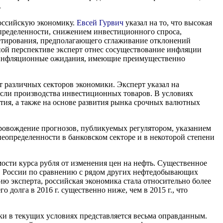
.
российскую экономику.
Евсей Гурвич
указал на то, что высокая
еопределенности, снижением инвестиционного спроса,
гетирования, предполагающего сглаживание отклонений
ной перспективе эксперт отнес сосуществование инфляции
на инфляционные ожидания, имеющие преимущественно
 различных секторов экономики. Эксперт указал на
сли производства инвестиционных товаров. В условиях
ия, а также на основе развития рынка срочных валютных
овождение прогнозов, публикуемых регулятором, указанием
неопределенности в банковском секторе и в некоторой степени
ости курса рубля от изменения цен на нефть. Существенное
а в России по сравнению с рядом других нефтедобывающих
 эксперта, российская экономика стала относительно более
олга в 2016 г. существенно ниже, чем в 2015 г., что
и в текущих условиях представляется весьма оправданным.