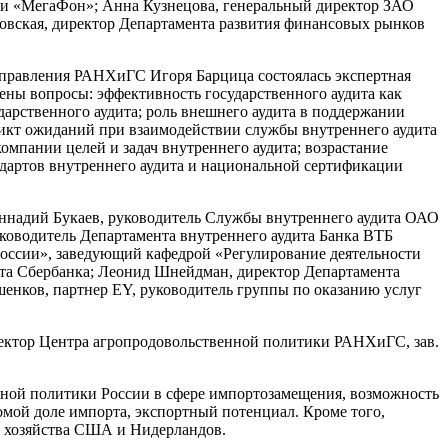
ии «МегаФон»; Анна Кузнецова, генеральный директор ЗАО
овская, директор Департамента развития финансовых рынков
 управления РАНХиГС Игоря Барцица состоялась экспертная
ены вопросы: эффективность государственного аудита как
арственного аудита; роль внешнего аудита в поддержании
икт ожиданий при взаимодействии службы внутреннего аудита
мпании целей и задач внутреннего аудита; возрастание
ндартов внутреннего аудита и национальной сертификации
еннадий Букаев, руководитель Службы внутреннего аудита ОАО
уководитель Департамента внутреннего аудита Банка ВТБ
России», заведующий кафедрой «Регулирование деятельности
та Сбербанка; Леонид Шнейдман, директор Департамента
шенков, партнер EY, руководитель группы по оказанию услуг
ректор Центра агропродовольственной политики РАНХиГС, зав.
рной политики России в сфере импортозамещения, возможность
омой доле импорта, экспортный потенциал. Кроме того,
о хозяйства США и Нидерландов.