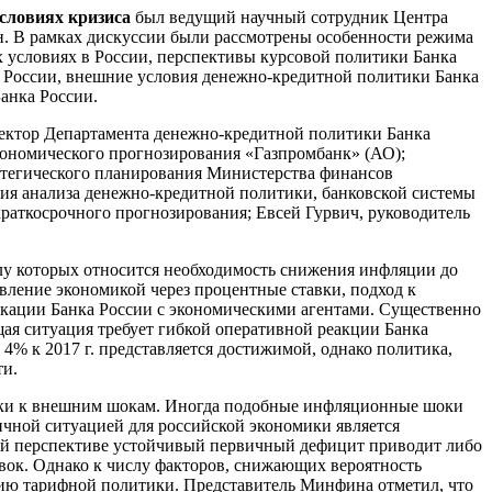
словиях кризиса
был ведущий научный сотрудник Центра
. В рамках дискуссии были рассмотрены особенности режима
 условиях в России, перспективы курсовой политики Банка
 России, внешние условия денежно-кредитной политики Банка
анка России.
ректор Департамента денежно-кредитной политики Банка
кономического прогнозирования «Газпромбанк» (АО);
атегического планирования Министерства финансов
ия анализа денежно-кредитной политики, банковской системы
раткосрочного прогнозирования; Евсей Гурвич, руководитель
у которых относится необходимость снижения инфляции до
вление экономикой через процентные ставки, подход к
икации Банка России с экономическими агентами. Существенно
я ситуация требует гибкой оперативной реакции Банка
4% к 2017 г. представляется достижимой, однако политика,
ти.
мики к внешним шокам. Иногда подобные инфляционные шоки
чной ситуацией для российской экономики является
ной перспективе устойчивый первичный дефицит приводит либо
авок. Однако к числу факторов, снижающих вероятность
ию тарифной политики. Представитель Минфина отметил, что