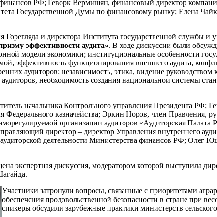
а финансов РФ; Геворк Вермишян, финансовый директор компан
тета Государственной Думы по финансовому рынку; Елена Чайк
ия Горегляда и директора Института государственной службы и
 призму эффективности аудита»
. В ходе дискуссии были обсужд
онной модели экономики; институциональные особенности госуд
мой; эффективность функционирования внешнего аудита; конфл
нних аудиторов: независимость, этика, видение руководством ко
 аудиторов, необходимость создания национальной системы ста
титель начальника Контрольного управления Президента РФ; Г
я Федерального казначейства; Эркин Норов, член Правления, р
Саморегулируемой организации аудиторов «Аудиторская Палата 
правляющий директор – директор Управления внутреннего ауди
и аудиторской деятельности Министерства финансов РФ; Олег Ю
ена экспертная дискуссия, модератором которой выступила ди
Шагайда.
Участники затронули вопросы, связанные с приоритетами агра
обеспечения продовольственной безопасности в стране при вес
спикеры обсудили зарубежные практики министерств сельског