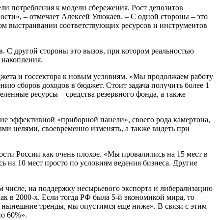
ли потребления к модели сбережения. Рост депозитов
сти», – отмечает Алексей Улюкаев. – С одной стороны – это
ьном выстраивании соответствующих ресурсов и инструментов
. С другой стороны это вызов, при котором реальностью
 накопления.
джета и госсектора к новым условиям. «Мы продолжаем работу
ию сборов доходов в бюджет. Стоит задача получить более 1
деленные ресурсы – средства резервного фонда, а также
ие эффективной «приборной панели», своего рода камертона,
ми целями, своевременно изменять, а также видеть при
сти России как очень плохое. «Мы провалились на 15 мест в
ь на 10 мест просто по условиям ведения бизнеса. Другие
м числе, на поддержку несырьевого экспорта и либерализацию
ак в 2000-х. Если тогда РФ была 5-й экономикой мира, то
ся нынешние тренды, мы опустимся еще ниже». В связи с этим
но 60%».