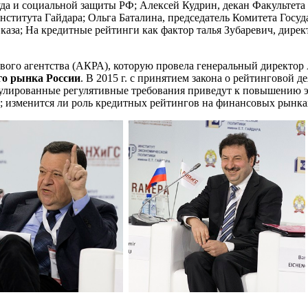
а и социальной защиты РФ; Алексей Кудрин, декан Факультета 
нститута Гайдара; Ольга Баталина, председатель Комитета Госу
вказа; На кредитные рейтинги как фактор талья Зубаревич, дир
вого агентства (АКРА), которую провела генеральный директо
го рынка России
. В 2015 г. с принятием закона о рейтинговой
улированные регулятивные требования приведут к повышению э
 изменится ли роль кредитных рейтингов на финансовых рынках