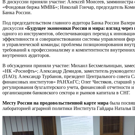
В дискуссии приняли участие: Алексей Моисеев, замминистр
«Фондовая биржа ММВБ»; Николай Гончар, председатель Коми
Банка России.
Под председательством главного аудитора Банка России Валер
дискуссия
«Будущее экономики России и мира: взгляд через
одного из инструментов, обеспечивающих переход к инноваци
эффективности и совершенствовании системы управления фир
и управленческой команды; проблемы позиционирования внутре
требований к профессионализму и компетентности внутренних
внутренних аудиторов.
В обсуждении приняли участие: Михаил Бесхмельницын, замес
«НК «Роснефть»; Александр Демидов, заместитель руководител
(ПАО); Александр Турбанов, президент Центрального совета 
финансовых институтов» РАНХиГС; Олег Чистяков, старший у
регулирования бухгалтерского учета, финансовой отчетности 
организациям банковского сектора и рынков капитала в СНГ.
Месту России на продовольственной карте мира
была посвящ
лабораторией аграрной политики Института Гайдара Наталья 