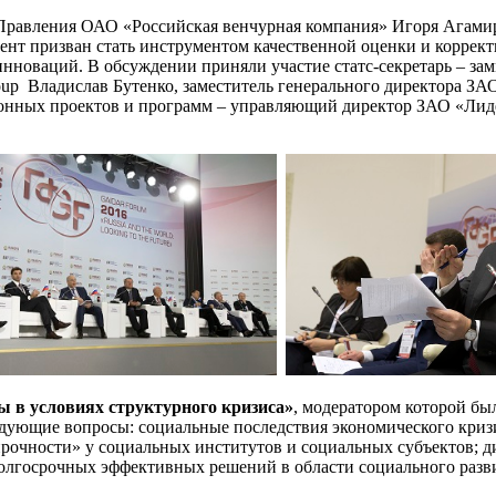
я Правления ОАО «Российская венчурная компания» Игоря Агами
мент призван стать инструментом качественной оценки и корре
инноваций. В обсуждении приняли участие статс-секретарь – за
up Владислав Бутенко, заместитель генерального директора ЗАО
онных проектов и программ – управляющий директор ЗАО «Лиде
 в условиях структурного кризиса»
, модератором которой бы
ющие вопросы: социальные последствия экономического кризиса
рочности» у социальных институтов и социальных субъектов; д
олгосрочных эффективных решений в области социального разв