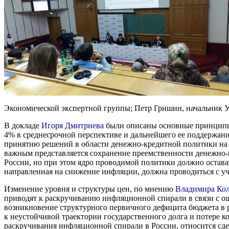
Экономической экспертной группы; Петр Гришин, начальник У
В докладе
Игоря Дмитриева
были описаны основные принципы 
4% в среднесрочной перспективе и дальнейшего ее поддержани
принятию решений в области денежно-кредитной политики на 
важным представляется сохранение преемственности денежно-
России, но при этом ядро проводимой политики должно остават
направленная на снижение инфляции, должна проводиться с у
Изменение уровня и структуры цен, по мнению
Владимира Ко
приводят к раскручиванию инфляционной спирали в связи с о
возникновение структурного первичного дефицита бюджета в 
к неустойчивой траектории государственного долга и потере 
раскручивания инфляционной спирали в России, относится сд