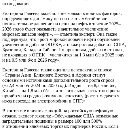
исследования.
Екатерина Галеева выделила несколько основных факторов,
определяющих динамику цен на нефть. «Устойчивое
понижательное давление на цены на нефть в течение 2025–
2026 годов будет оказывать значительное увеличение
мировых запасов нефти», — отметила эксперт. Она также
подчеркнула, что «рост мировой добычи нефти обусловлен
увеличением добычи ОПЕК+, а также ростом добычи в США,
Бразилии, Канаде и Гайане. По прогнозам, добыча в странах,
не входящих в ОПЕК+, увеличится на 1,3 млн
б/с
в 2025 году
и на 0,5 млн
б/с
в 2026 году».
Екатерина Галеева также оценила перспективы спроса:
«Страны Азии, Ближнего Востока и Африки станут
основными источниками дополнительного роста спроса
(+22,4 млн
б/с
2024 по 2050 год): Индия — на 8,2 млн
б/с
;
Китай — на 1,8 млн
б/с
— и значительная часть этого роста
придётся на среднесрочную перспективу (рост замедляется
из-за
перехода на электромобили и СПГ)».
В контексте влияния санкций на российскую нефтяную
отрасль эксперт заявила: «Обсуждаемые США возможные
заградительные пошлины в размере 100 или 500%
в отношении ключевых торговых партнёров России. Если