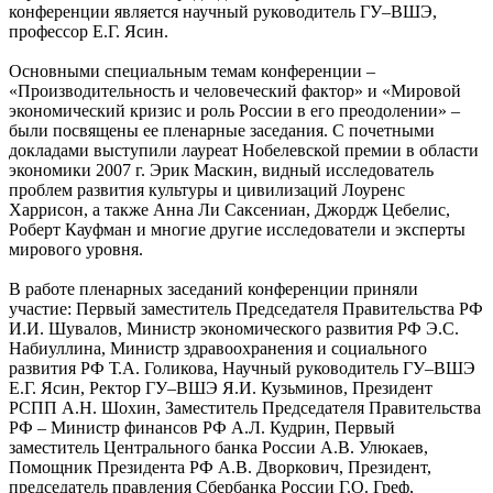
конференции является научный руководитель ГУ–ВШЭ,
профессор Е.Г. Ясин.
Основными специальным темам конференции –
«Производительность и человеческий фактор» и «Мировой
экономический кризис и роль России в его преодолении» –
были посвящены ее пленарные заседания. С почетными
докладами выступили лауреат Нобелевской премии в области
экономики 2007 г. Эрик Маскин, видный исследователь
проблем развития культуры и цивилизаций Лоуренс
Харрисон, а также Анна Ли Саксениан, Джордж Цебелис,
Роберт Кауфман и многие другие исследователи и эксперты
мирового уровня.
В работе пленарных заседаний конференции приняли
участие: Первый заместитель Председателя Правительства РФ
И.И. Шувалов, Министр экономического развития РФ Э.С.
Набиуллина, Министр здравоохранения и социального
развития РФ Т.А. Голикова, Научный руководитель ГУ–ВШЭ
Е.Г. Ясин, Ректор ГУ–ВШЭ Я.И. Кузьминов, Президент
РСПП А.Н. Шохин, Заместитель Председателя Правительства
РФ – Министр финансов РФ А.Л. Кудрин, Первый
заместитель Центрального банка России А.В. Улюкаев,
Помощник Президента РФ А.В. Дворкович, Президент,
председатель правления Сбербанка России Г.О. Греф,