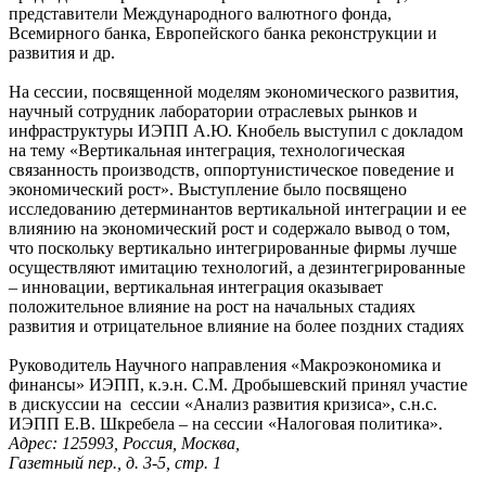
представители Международного валютного фонда,
Всемирного банка, Европейского банка реконструкции и
развития и др.
На сессии, посвященной моделям экономического развития,
научный сотрудник лаборатории отраслевых рынков и
инфраструктуры ИЭПП А.Ю. Кнобель выступил с докладом
на тему «Вертикальная интеграция, технологическая
связанность производств, оппортунистическое поведение и
экономический рост». Выступление было посвящено
исследованию детерминантов вертикальной интеграции и ее
влиянию на экономический рост и содержало вывод о том,
что поскольку вертикально интегрированные фирмы лучше
осуществляют имитацию технологий, а дезинтегрированные
– инновации, вертикальная интеграция оказывает
положительное влияние на рост на начальных стадиях
развития и отрицательное влияние на более поздних стадиях
Руководитель Научного направления «Макроэкономика и
финансы» ИЭПП, к.э.н. С.М. Дробышевский принял участие
в дискуссии на сессии «Анализ развития кризиса», с.н.с.
ИЭПП Е.В. Шкребела – на сессии «Налоговая политика».
Адрес: 125993, Россия, Москва,
Газетный пер., д. 3-5, стр. 1