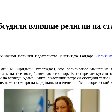
бсудили влияние религии на с
е книжной новинки Издательства Института Гайдара
«Влияни
жамин М. Фридман, утверждает, что религиозное мышлени
ать на нее воздействие до сих пор. В центре дискуссии ок
 на взгляды Адама Смита. Участники встречи обсудили тезис Б.
ие, даже несмотря на кардинально изменившийся исторический к