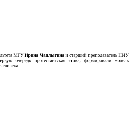
культета МГУ
Ирина Чаплыгина
и старший преподаватель НИУ
рвую очередь протестантская этика, формировали модель
человека.