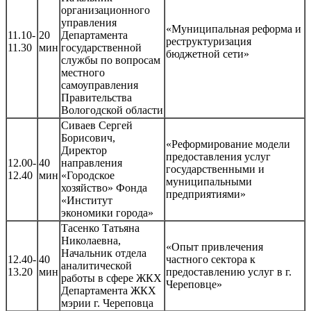
организационного
управления
«Муниципальная реформа и
11.10-
20
Департамента
реструктуризация
11.30
мин
государственной
бюджетной сети»
службы по вопросам
местного
самоуправления
Правительства
Вологодской области
Сиваев Сергей
Борисович,
«Реформирование модели
Директор
предоставления услуг
12.00-
40
направления
государственными и
12.40
мин
«Городское
муниципальными
хозяйство» Фонда
предприятиями»
«Институт
экономики города»
Тасенко Татьяна
Николаевна,
«Опыт привлечения
Начальник отдела
12.40-
40
частного сектора к
аналитической
13.20
мин
предоставлению услуг в г.
работы в сфере ЖКХ
Череповце»
Департамента ЖКХ
мэрии г. Череповца