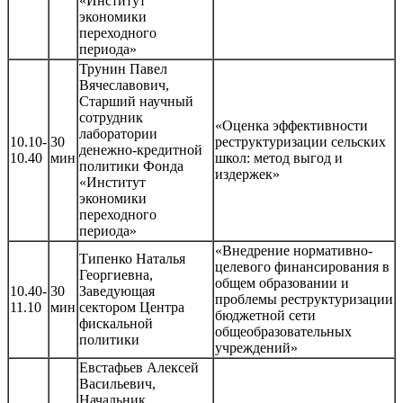
«Институт
экономики
переходного
периода»
Трунин Павел
Вячеславович,
Старший научный
сотрудник
«Оценка эффективности
лаборатории
10.10-
30
реструктуризации сельских
денежно-кредитной
10.40
мин
школ: метод выгод и
политики Фонда
издержек»
«Институт
экономики
переходного
периода»
«Внедрение нормативно-
Типенко Наталья
целевого финансирования в
Георгиевна,
общем образовании и
10.40-
30
Заведующая
проблемы реструктуризации
11.10
мин
сектором Центра
бюджетной сети
фискальной
общеобразовательных
политики
учреждений»
Евстафьев Алексей
Васильевич,
Начальник