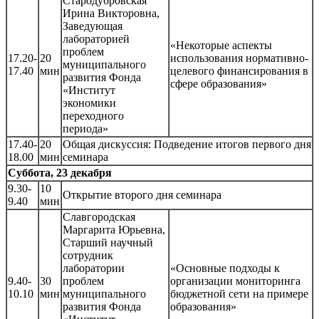
Стародубровская
Ирина Викторовна,
Заведующая
лабораторией
«Некоторые аспекты
проблем
17.20-
20
использования нормативно-
муниципального
17.40
мин
целевого финансирования в
развития Фонда
сфере образования»
«Институт
экономики
переходного
периода»
17.40-
20
Общая дискуссия: Подведение итогов первого дня
18.00
мин
семинара
Суббота, 23 декабря
9.30-
10
Открытие второго дня семинара
9.40
мин
Славгородская
Маргарита Юрьевна,
Старший научный
сотрудник
лаборатории
«Основные подходы к
9.40-
30
проблем
организации мониторинга
10.10
мин
муниципального
бюджетной сети на примере
развития Фонда
образования»