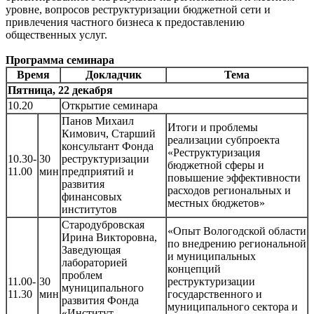
уровне, вопросов реструктуризации бюджетной сети и
привлечения частного бизнеса к предоставлению
общественных услуг.
Программа семинара
Время
Докладчик
Тема
Пятница, 22 декабря
10.20
Открытие семинара
Панов Михаил
Итоги и проблемы
Кимович, Старший
реализации субпроекта
консультант Фонда
«Реструктуризация
10.30-
30
реструктуризации
бюджетной сферы и
11.00
мин
предприятий и
повышение эффективности
развития
расходов региональных и
финансовых
местных бюджетов»
институтов
Стародубровская
«Опыт Вологодской области
Ирина Викторовна,
по внедрению региональной
Заведующая
и муниципальных
лабораторией
концепций
проблем
11.00-
30
реструктуризации
муниципального
11.30
мин
государственного и
развития Фонда
муниципального сектора и
«Институт