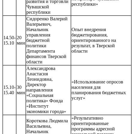
развития и торговли
республики»
Чувашской
республики
Сидоренко Валерий
Валерьевич,
Начальник
Опыт внедрения
управления
бюджетирования,
14.50-
20
бюджетной
ориентированного на
15.10
мин
политики
результат, в Тверской
Департамента
области
финансов Тверской
области
Александрова
Анастасия
Леонидовна,
«Использование опросов
Директор
15.10-
30
населения для
направления
15.40
мин
планирования бюджетных
«Социальная
услуг»
политика» Фонда
«Институт
экономики города»
«Результативно
Короткова Людмила
ориентированные
Васильевна,
программы адресной
Начальник