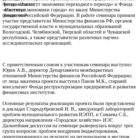
Фонда «Институт экономики переходного периода» и Фонда
«Институт экономики города» по заказу Министерства
финансов Российской Федерации. В работе семинара приняли
участие представители Министерства финансов РФ, органов
государственной власти и муниципальных образований
Вологодской, Челябинской, Тверской областей и Чувашской
республики, а также представители различных научно-
исследовательских организаций.
С приветственным словом к участникам семинара выступил
Юрин А.В., директор Департамента межбюджетных
отношений Министерства финансов Российской Федерации;
от лица заказчика проекта выступил Панов М.К., старший
консультант Фонда реструктуризации предприятий и развития
финансовых институтов.
Основные результаты реализации проекта были представлены
в докладах Стародубровской И. В., заведующей лабораторией
проблем муниципального развития ИЭПП, и Сиваева С.Б.,
директора направления «Городское хозяйство» ИЭГ.
Дальнейшая дискуссия на семинаре развернулась вокруг трех
групп вопросов: проблем внедрения бюджетирования,
ориентированного на результат на региональном и местном