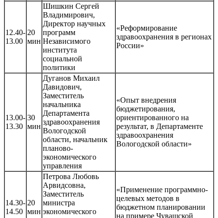
Шишкин Сергей
Владимирович,
Директор научных
«Реформирование
12.40-
20
программ
здравоохранения в регионах
13.00
мин
Независимого
России»
института
социальной
политики
Дуганов Михаил
Давидович,
Заместитель
«Опыт внедрения
начальника
бюджетирования,
Департамента
13.00-
30
ориентированного на
здравоохранения
13.30
мин
результат, в Департаменте
Вологодской
здравоохранения
области, начальник
Вологодской области»
планово-
экономического
управления
Петрова Любовь
Арвидсовна,
«Применение программно-
Заместитель
целевых методов в
14.30-
20
министра
бюджетном планировании
14.50
мин
экономического
на примере Чувашской