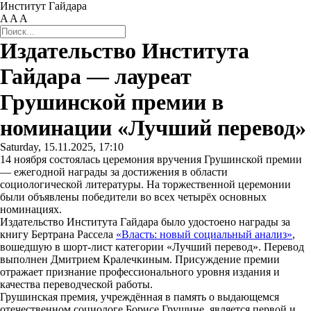
Институт Гайдара
A
A
A
Издательство Института
Гайдара — лауреат
Грушинской премии в
номинации «Лучший перевод»
Saturday, 15.11.2025, 17:10
14 ноября состоялась церемония вручения Грушинской премии
— ежегодной награды за достижения в области
социологической литературы. На торжественной церемонии
были объявлены победители во всех четырёх основных
номинациях.
Издательство Института Гайдара было удостоено награды за
книгу Бертрана Рассела
«Власть: новый социальный анализ»
,
вошедшую в шорт-лист категории «Лучший перевод». Перевод
выполнен Дмитрием Кралечкиным. Присуждение премии
отражает признание профессионального уровня издания и
качества переводческой работы.
Грушинская премия, учреждённая в память о выдающемся
отечественном социологе Борисе Грушине, является первой и