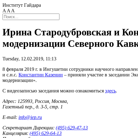
Институт Гайдара
A
A
A
Ирина Стародубровская и Кон
модернизации Северного Кав
Tuesday, 12.02.2019, 11:13
8 февраля 2019 г. в Ингушетии сотрудники научного направле
и с.н.с.
Константин Казенин
– приняли участие в заседании Эк
модернизации».
С видеозаписью заседания можно ознакомиться
здесь
.
Адрес: 125993, Россия, Москва,
Газетный пер., д. 3-5, стр. 1
E-mail:
info@iep.ru
Секретариат Дирекции:
(495) 629-47-13
Канцелярия:
(495) 629-64-13