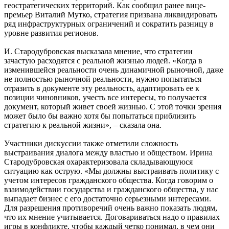
геостратегических территорий. Как сообщил ранее вице-
премьер Виталий Мутко, стратегия призвана ликвидировать
ряд инфраструктурных ограничений и сократить разницу в
уровне развития регионов.
И. Стародубровская высказала мнение, что стратегии
зачастую расходятся с реальной жизнью людей. «Когда в
изменившейся реальности очень динамичной рыночной, даже
не полностью рыночной реальности, нужно попытаться
отразить в документе эту реальность, адаптировать ее к
позиции чиновников, учесть все интересы, то получается
документ, который живет своей жизнью. С этой точки зрения
может было бы важно хотя бы попытаться приблизить
стратегию к реальной жизни», – сказала она.
Участники дискуссии также отметили сложность
выстраивания диалога между властью и обществом. Ирина
Стародубровская охарактеризовала складывающуюся
ситуацию как острую. «Мы должны выстраивать политику с
учетом интересов гражданского общества. Когда говорим о
взаимодействии государства и гражданского общества, у нас
выпадает бизнес с его достаточно серьезными интересами.
Для разрешения противоречий очень важно показать людям,
что их мнение учитывается. Договариваться надо о правилах
игры в конфликте, чтобы каждый четко понимал, в чем они