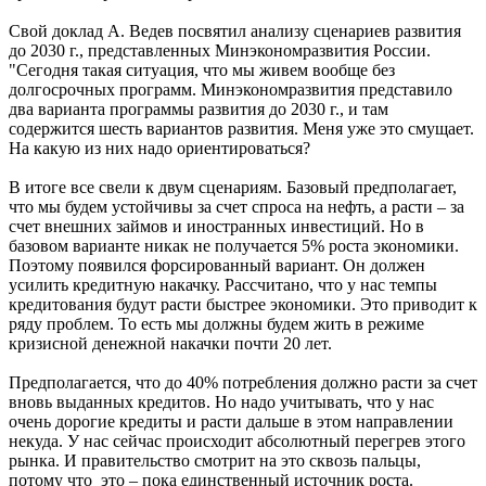
Свой доклад А. Ведев посвятил анализу сценариев развития
до 2030 г., представленных Минэкономразвития России.
"Сегодня такая ситуация, что мы живем вообще без
долгосрочных программ. Минэкономразвития представило
два варианта программы развития до 2030 г., и там
содержится шесть вариантов развития. Меня уже это смущает.
На какую из них надо ориентироваться?
В итоге все свели к двум сценариям. Базовый предполагает,
что мы будем устойчивы за счет спроса на нефть, а расти – за
счет внешних займов и иностранных инвестиций. Но в
базовом варианте никак не получается 5% роста экономики.
Поэтому появился форсированный вариант. Он должен
усилить кредитную накачку. Рассчитано, что у нас темпы
кредитования будут расти быстрее экономики. Это приводит к
ряду проблем. То есть мы должны будем жить в режиме
кризисной денежной накачки почти 20 лет.
Предполагается, что до 40% потребления должно расти за счет
вновь выданных кредитов. Но надо учитывать, что у нас
очень дорогие кредиты и расти дальше в этом направлении
некуда. У нас сейчас происходит абсолютный перегрев этого
рынка. И правительство смотрит на это сквозь пальцы,
потому что это – пока единственный источник роста.