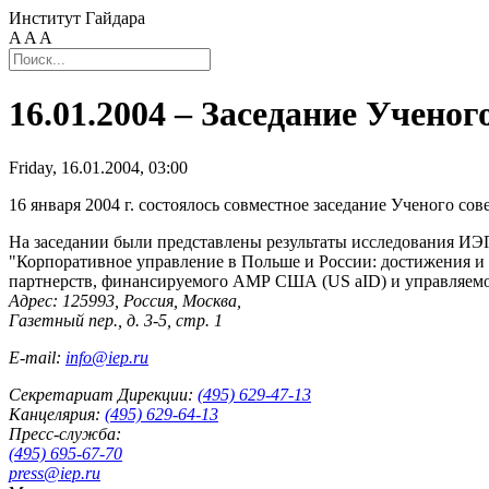
Институт Гайдара
A
A
A
16.01.2004 – Заседание Учено
Friday, 16.01.2004, 03:00
16 января 2004 г. состоялось совместное заседание Ученого с
На заседании были представлены результаты исследования ИЭ
"Корпоративное управление в Польше и России: достижения и
партнерств, финансируемого АМР США (US aID) и управляемого Цен
Адрес: 125993, Россия, Москва,
Газетный пер., д. 3-5, стр. 1
E-mail:
info@iep.ru
Секретариат Дирекции:
(495) 629-47-13
Канцелярия:
(495) 629-64-13
Пресс-служба:
(495) 695-67-70
press@iep.ru