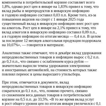
компоненты в потребительской корзине составляет всего
1,8%, однако рост цен в январе на 1,83% привел к тому, что
вклад рыбы и морепродуктов в январскую инфляцию
и годовую инфляцию составил 0,03 п.п. Кроме того,
из-за
повышения акцизов на спирт с 1 января 2025 года
существенный вклад в январскую инфляцию внес рост цен
на алкоголь. Рост цен в январе на 2,1% привел к тому, что
вклад алкоголя в январскую инфляцию составил 0,09 п.п.,
а в годовую инфляцию по итогам месяца — 0,4 п.п. В целом
за последние 12 месяцев алкогольная продукция подорожала
на 10,07%», — говорится в материале.
Аналитики также отмечают, что в декабре вклад удорожания
непродовольственных товаров в инфляцию вырос с 0,2 п.п.
до 0,3 п.п., что связано с ослаблением курса рубля —
значительно выросли темпы удорожания электроники
и иностранных автомобилей, на стоимость которых также
повлиял перенос в цены выросшего утильсбора.
При этом, отмечается в документе, вклад
непродовольственных товаров в январскую инфляцию
сократился до 0,1 п.п., что, помимо прочего, связано
со снижением веса данных товаров в потребительской
корзине на 0,5 п.п. до 33,5%. «В то же время вклад услуг
в рост общего уровня цен по итогам января увеличился с 0,1