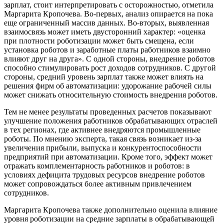
зарплат, стоит интерпретировать с осторожностью, отметила
Маргарита Кропочева. Во-первых, анализ опирается на пока
еще ограниченный массив данных. Во-вторых, выявленная
взаимосвязь может иметь двусторонний характер: «оценка
при плотности роботизации может быть смещена, если
установка роботов и заработные платы работников взаимно
влияют друг на друга». С одной стороны, внедрение роботов
способно стимулировать рост доходов сотрудников. С другой
стороны, средний уровень зарплат также может влиять на
решения фирм об автоматизации: удорожание рабочей силы
может снижать относительную стоимость внедрения роботов.
Тем не менее результаты проведенных расчетов показывают
улучшение положения работников обрабатывающих отраслей
в тех регионах, где активнее внедряются промышленные
роботы. По мнению эксперта, такая связь возникает из-за
увеличения прибыли, выпуска и конкурентоспособности
предприятий при автоматизации. Кроме того, эффект может
отражать комплементарность работников и роботов: в
условиях дефицита трудовых ресурсов внедрение роботов
может сопровождаться более активным привлечением
сотрудников.
Маргарита Кропочева также дополнительно оценила влияние
уровня роботизации на средние зарплаты в обрабатывающей