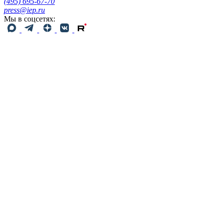
(495) 695-67-70
press@iep.ru
Мы в соцсетях: