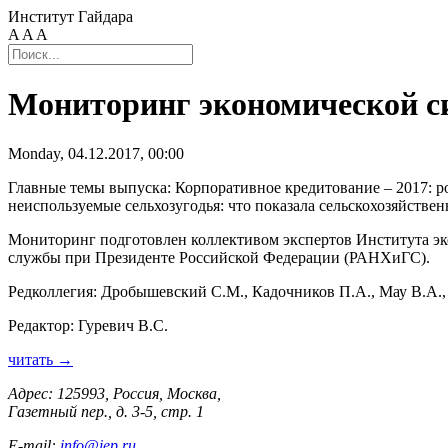
Институт Гайдара
A
A
A
Мониторинг экономической си
Monday, 04.12.2017, 00:00
Главные темы выпуска: Корпоративное кредитование – 2017: ро
неиспользуемые сельхозугодья: что показала сельcкохозяйственн
Мониторинг подготовлен коллективом экспертов Института эко
службы при Президенте Российской Федерации (РАНХиГС).
Редколлегия: Дробышевский С.М., Кадочников П.А., Мау В.А.
Редактор: Гуревич В.С.
читать →
Адрес: 125993, Россия, Москва,
Газетный пер., д. 3-5, стр. 1
E-mail:
info@iep.ru