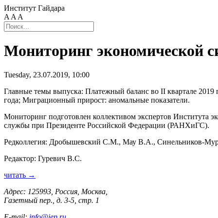
Институт Гайдара
A
A
A
Мониторинг экономической сит
Tuesday, 23.07.2019, 10:00
Главные темы выпуска: Платежный баланс во II квартале 2019
года; Миграционный прирост: аномальные показатели.
Мониторинг подготовлен коллективом экспертов Института эко
службы при Президенте Российской Федерации (РАНХиГС).
Редколлегия: Дробышевский С.М., Мау В.А., Синельников-Мур
Редактор: Гуревич В.С.
читать →
Адрес: 125993, Россия, Москва,
Газетный пер., д. 3-5, стр. 1
E-mail:
info@iep.ru