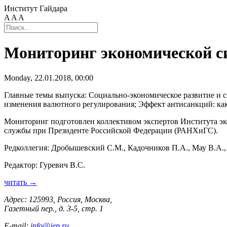
Институт Гайдара
A
A
A
Мониторинг экономической си
Monday, 22.01.2018, 00:00
Главные темы выпуска: Социально-экономическое развитие и с
изменения валютного регулирования; Эффект антисанкций: как
Мониторинг подготовлен коллективом экспертов Института эко
службы при Президенте Российской Федерации (РАНХиГС).
Редколлегия: Дробышевский С.М., Кадочников П.А., Мау В.А.
Редактор: Гуревич В.С.
читать →
Адрес: 125993, Россия, Москва,
Газетный пер., д. 3-5, стр. 1
E-mail:
info@iep.ru