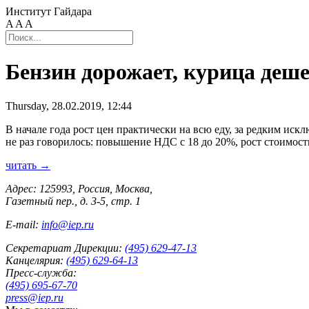
Институт Гайдара
A
A
A
Бензин дорожает, курица деше
Thursday, 28.02.2019, 12:44
В начале года рост цен практически на всю еду, за редким иск
не раз говорилось: повышение НДС с 18 до 20%, рост стоимости
читать →
Адрес: 125993, Россия, Москва,
Газетный пер., д. 3-5, стр. 1
E-mail:
info@iep.ru
Секретариат Дирекции:
(495) 629-47-13
Канцелярия:
(495) 629-64-13
Пресс-служба:
(495) 695-67-70
press@iep.ru