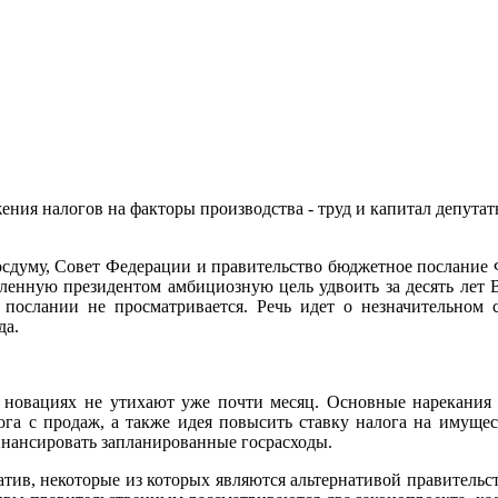
ения налогов на факторы производства - труд и капитал депута
сдуму, Совет Федерации и правительство бюджетное послание 
ленную президентом амбициозную цель удвоить за десять лет В
 послании не просматривается. Речь идет о незначительном 
да.
 новациях не утихают уже почти месяц. Основные нарекания
а с продаж, а также идея повысить ставку налога на имущест
инансировать запланированные госрасходы.
атив, некоторые из которых являются альтернативой правительс