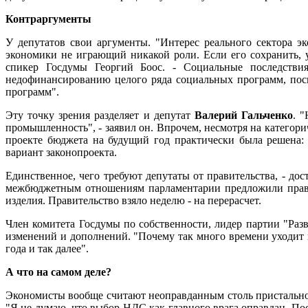
Контраргументы
У депутатов свои аргументы. "Интерес реального сектора э
экономики не играющий никакой роли. Если его сохранить, 
спикер Госдумы Георгий Боос. - Социальные последстви
недофинансированию целого ряда социальных программ, поск
программ".
Эту точку зрения разделяет и депутат
Валерий Гальченко
. 
промышленность", - заявил он. Впрочем, несмотря на категори
проекте бюджета на будущий год практически была решена:
вариант законопроекта.
Единственное, чего требуют депутаты от правительства, - д
межбюджетным отношениям парламентарии предложили правит
изделия. Правительство взяло неделю - на перерасчет.
Член комитета Госдумы по собственности, лидер партии "Ра
изменений и дополнений. "Почему так много времени уходит 
года и так далее".
А что на самом деле?
Экономисты вообще считают неоправданным столь пристальное
"Я не думаю, что выбор НДС как главного врага оправдан. По