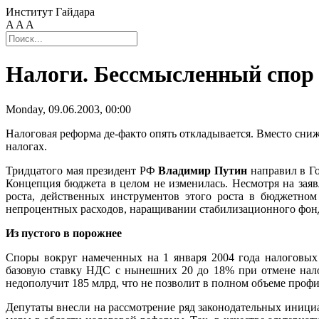
Институт Гайдара
A
A
A
Налоги. Бессмысленный спор
Monday, 09.06.2003, 00:00
Налоговая реформа де-факто опять откладывается. Вместо сниж
налогах.
Тридцатого мая президент РФ
Владимир Путин
направил в Го
Концепция бюджета в целом не изменилась. Несмотря на заяв
роста, действенных инструментов этого роста в бюджетном
непроцентных расходов, наращивании стабилизационного фон
Из пустого в порожнее
Споры вокруг намеченных на 1 января 2004 года налоговых
базовую ставку НДС с нынешних 20 до 18% при отмене налог
недополучит 185 млрд, что не позволит в полном объеме проф
Депутаты внесли на рассмотрение ряд законодательных иници