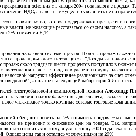
ативы правительственным рассматриваются два законопроекта, к
прекращении действия с 1 января 2004 года налога с продаж. Та
снижения НДС, а налог на имущество увеличить не на правител
у стоит правительство, которое поддерживают президент и торго
ные власти, не желающие расставаться со своим налогом, а так
жели 2%, снижении НДС.
ирования налоговой системы просты. Налог с продаж сложно 
естных продавцов-налогоплательщиков. "Доходы от налога с
с продаж около тридцати шести процентов поступило в бюджет 
ые поступления налога с продаж в расчете на душу населения 
 налоговой нагрузки эффективнее реализовывать за счет отмены
справедливой", - полагает заведующий лабораторией Института 
ителей электробытовой и компьютерной техники
Александр Пл
авных условий налогообложения для бизнеса, создает нер
алог уплачивают только крупные сетевые торговые компании, д
мпаний обещают снизить на 5% стоимость продаваемых ими тов
налогов не приводит к снижению цен на товары. Так, наприме
 стал готовиться к этому, и уже к концу 2001 года лекарства 
й. Однако цены так и остались увеличенными на 20%.