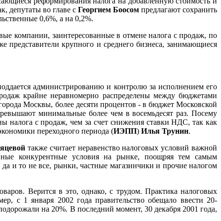
асающиеся реформирования налога на добавленную стоимость и
к, депутаты во главе с
Георгием Боосом
предлагают сохранить
ьственные 0,6%, а на 0,2%.
вые компании, заинтересованные в отмене налога с продаж, по
же представители крупного и среднего бизнеса, занимающиеся
поддается администрированию и контролю за исполнением его
 продаж крайне неравномерно распределены между бюджетами
города Москвы, более десяти процентов - в бюджет Московской
превышают минимальные более чем в восемьдесят раз. Посему
 налога с продаж, чем за счет снижения ставки НДС, так как
экономики переходного периода (
ИЭПП
)
Илья Трунин
.
яцевой
также считает неравенство налоговых условий важной
авные конкурентные условия на рынке, поощряя тем самым
а и то не все, рынки, частные магазинчики и прочие налогом
аров. Верится в это, однако, с трудом. Практика налоговых
р, с 1 января 2002 года правительство обещало ввести 20-
подорожали на 20%. В последний момент, 30 декабря 2001 года,