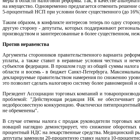
меры в области налоговой реформы. Так, в качестве альтерн
на имущество. Одновременно предлагается отменить решение о 
5-процентный НСП при условии более существенного (до 16%) 
Таким образом, в конфликте интересов теперь по одну сторон
другую сторону - депутаты, которых поддерживают региональ
производством и заинтересованные в более существенном, не
Против неравенства
Аргументы сторонников правительственного варианта реформ
уплаты, а также ставит в неравные условия честных и неч
субъектов федерации. В прошлом году из общей суммы налога 
области и восемь - в бюджет Санкт-Петербурга. Максимальн
декларируемые правительством намерения по снижению уровня
это позволит сделать налоговую систему более равномерной и 
Президент Ассоциации торговых компаний и товаропроизвод
проблемой: "Действующая редакция НК не обеспечивает р
недобросовестную конкуренцию. Фактически пятипроцентный н
не обременены".
В случае отмены налога с продаж руководители торговых ко
новаций наглядно демонстрирует, что снижение оборотных 
процентный НДС на лекарственные средства. Медицинский рынок
депутаты заменили 20-процентную ставку налога 10-процентно