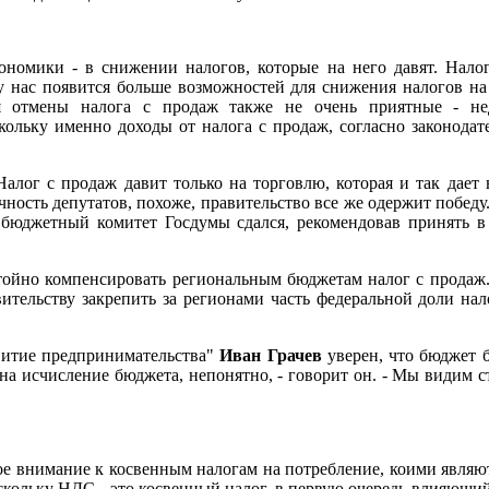
кономики - в снижении налогов, которые на него давят. Налог
у нас появится больше возможностей для снижения налогов на 
я отмены налога с продаж также не очень приятные - не
ольку именно доходы от налога с продаж, согласно законодат
"Налог с продаж давит только на торговлю, которая и так дает
чность депутатов, похоже, правительство все же одержит победу
 бюджетный комитет Госдумы сдался, рекомендовав принять в
остойно компенсировать региональным бюджетам налог с продаж
ельству закрепить за регионами часть федеральной доли нало
звитие предпринимательства"
Иван Грачев
уверен, что бюджет б
на исчисление бюджета, непонятно, - говорит он. - Мы видим
 внимание к косвенным налогам на потребление, коими являются
скольку НДС - это косвенный налог, в первую очередь влияющий 