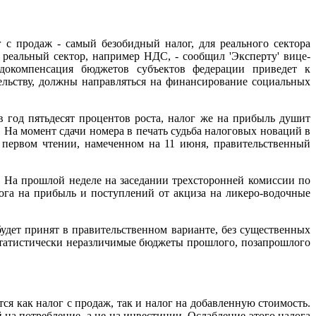
 с продаж - самый безобидный налог, для реального сектора
реальный сектор, например НДС, - сообщил 'Эксперту' вице-
докомпенсация бюджетов субъектов федерации приведет к
ельству, должны направляться на финансирование социальных
 в год пятьдесят процентов роста, налог же на прибыль душит
. На момент сдачи номера в печать судьба налоговых новаций в
 первом чтении, намеченном на 11 июня, правительственный
. На прошлой неделе на заседании трехсторонней комиссии по
га на прибыль и поступлений от акциза на ликеро-водочные
удет принят в правительственном варианте, без существенных
 статистически неразличимые бюджеты прошлого, позапрошлого
 как налог с продаж, так и налог на добавленную стоимость.
на потребление, а не на инвестиции. Ослабление этого налога