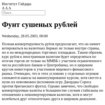
Институт Гайдара
A
A
A
Фунт сушеных рублей
Wednesday, 28.05.2003, 00:00
Полная конвертируемость рубля предполагает, что он начнет
котироваться на валютных биржах не только внутри страны,
но и на международных торговых площадках. Таким образом,
курс рубля к иностранным валютам будет определяться по
итогам торгов не только на ММВБ с участием ограниченного
числа российских банков и Центробанка, но и широким
кругом инвесторов и участников мирового финансового
рынка. Очевидно, что в этих условиях у отдельных игроков
снижаются шансы на манипулирование курсом, хотя свести к
нулю их невозможно (вспомним игру Джорджа Сороса
против британского фунта). Однако замечено, что свободно
конвертируемые валюты в большинстве случаев стабильны по
отношению к неконвертируемым валютам, хотя и могут
колебаться друг относительно друга в широком диапазоне.