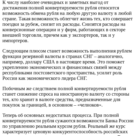
К числу наиболее очевидных и заметных выгод от
достижения полной конвертируемости рубля относится
возможность обмена рубля на любую другую валюту в любой
стране. Такая возможность облегчит жизнь тех, кто совершает
поездки за рубеж, снизит их расходы. Снизятся расходы на
конверсионные операции и у фирм, работающих в секторе
внешней торговли, причем как у экспортеров, так и у
импортеров.
Следующим плюсом станет возможность выполнения рублем
функции резервной валюты в странах СНГ – аналогично,
например, доллару США в настоящее время. Это поможет
укреплению экономических и финансовых связей между
республиками постсоветского пространства, усилит роль
России как экономического лидера СНГ.
Побочным же следствием полной конвертируемости рубля
станет снижение спроса на иностранную валюту со стороны
тех, кто хранит в валюте средства, предназначенные для
покупок за границей, в основном – «челноков».
Теперь об основных недостатках процесса. При полной
конвертируемости рубля сужаются возможности Банка России
по управлению реальным курсом рубля. Реальный же курс
характеризует ценовую конкурентоспособность российских