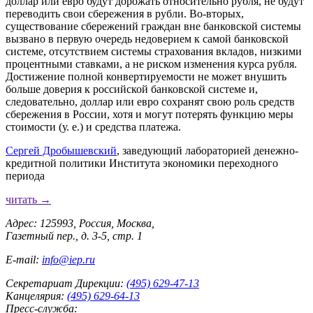
доллар или евро будут дорожать относительно рубля, не будут
переводить свои сбережения в рубли. Во-вторых,
существование сбережений граждан вне банковской системы
вызвано в первую очередь недоверием к самой банковской
системе, отсутствием системы страхования вкладов, низкими
процентными ставками, а не риском изменения курса рубля.
Достижение полной конвертируемости не может внушить
больше доверия к российской банковской системе и,
следовательно, доллар или евро сохранят свою роль средств
сбережения в России, хотя и могут потерять функцию меры
стоимости (у. е.) и средства платежа.
Сергей Дробышевский
, заведующий лабораторией денежно-
кредитной политики Института экономики переходного
периода
читать →
Адрес: 125993, Россия, Москва,
Газетный пер., д. 3-5, стр. 1
E-mail:
info@iep.ru
Секретариат Дирекции:
(495) 629-47-13
Канцелярия:
(495) 629-64-13
Пресс-служба: