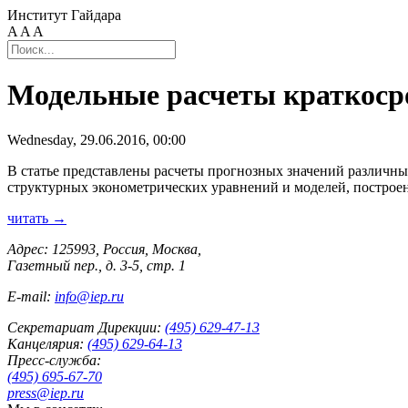
Институт Гайдара
A
A
A
Модельные расчеты краткоср
Wednesday, 29.06.2016, 00:00
В статье представлены расчеты прогнозных значений различны
структурных эконометрических уравнений и моделей, построе
читать →
Адрес: 125993, Россия, Москва,
Газетный пер., д. 3-5, стр. 1
E-mail:
info@iep.ru
Секретариат Дирекции:
(495) 629-47-13
Канцелярия:
(495) 629-64-13
Пресс-служба:
(495) 695-67-70
press@iep.ru