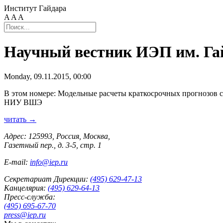
Институт Гайдара
A
A
A
Научный вестник ИЭП им. Гайд
Monday, 09.11.2015, 00:00
В этом номере: Модельные расчеты краткосрочных прогнозов 
НИУ ВШЭ
читать →
Адрес: 125993, Россия, Москва,
Газетный пер., д. 3-5, стр. 1
E-mail:
info@iep.ru
Секретариат Дирекции:
(495) 629-47-13
Канцелярия:
(495) 629-64-13
Пресс-служба:
(495) 695-67-70
press@iep.ru