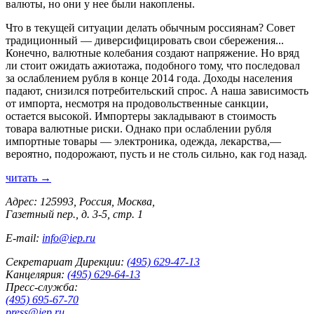
валюты, но они у нее были накоплены.
Что в текущей ситуации делать обычным россиянам? Совет
традиционный — диверсифицировать свои сбережения...
Конечно, валютные колебания создают напряжение. Но вряд
ли стоит ожидать ажиотажа, подобного тому, что последовал
за ослаблением рубля в конце 2014 года. Доходы населения
падают, снизился потребительский спрос. А наша зависимость
от импорта, несмотря на продовольственные санкции,
остается высокой. Импортеры закладывают в стоимость
товара валютные риски. Однако при ослаблении рубля
импортные товары — электроника, одежда, лекарства,—
вероятно, подорожают, пусть и не столь сильно, как год назад.
читать →
Адрес: 125993, Россия, Москва,
Газетный пер., д. 3-5, стр. 1
E-mail:
info@iep.ru
Секретариат Дирекции:
(495) 629-47-13
Канцелярия:
(495) 629-64-13
Пресс-служба:
(495) 695-67-70
press@iep.ru