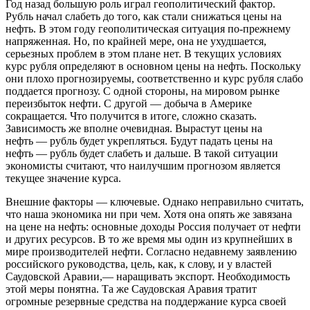
Год назад большую роль играл геополитический фактор.
Рубль начал слабеть до того, как стали снижаться цены на
нефть. В этом году геополитическая ситуация по-прежнему
напряженная. Но, по крайней мере, она не ухудшается,
серьезных проблем в этом плане нет. В текущих условиях
курс рубля определяют в основном цены на нефть. Поскольку
они плохо прогнозируемы, соответственно и курс рубля слабо
поддается прогнозу. С одной стороны, на мировом рынке
переизбыток нефти. С другой — добыча в Америке
сокращается. Что получится в итоге, сложно сказать.
Зависимость же вполне очевидная. Вырастут цены на
нефть — рубль будет укрепляться. Будут падать цены на
нефть — рубль будет слабеть и дальше. В такой ситуации
экономисты считают, что наилучшим прогнозом является
текущее значение курса.
Внешние факторы — ключевые. Однако неправильно считать,
что наша экономика ни при чем. Хотя она опять же завязана
на цене на нефть: основные доходы Россия получает от нефти
и других ресурсов. В то же время мы один из крупнейших в
мире производителей нефти. Согласно недавнему заявлению
российского руководства, цель, как, к слову, и у властей
Саудовской Аравии,— наращивать экспорт. Необходимость
этой меры понятна. Та же Саудовская Аравия тратит
огромные резервные средства на поддержание курса своей