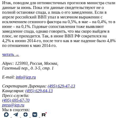
Итак, поводом для оптимистичных прогнозов министра стали
данные за июнь. Пока эти данные свидетельствуют не о
полной остановке спада, а лишь о его замедлении. Если в
апреле российский ВВП упал в месячном выражении с
исключением сезонного фактора на 0,5%, в мае – на 0,4%, то в
июне – на 0,1%. Годовые сопоставления тоже выявляют
замедление спада, однако говорить, что мы скоро выйдем в
плюс, не приходится. Так, в июне ВВП РФ сократился на
4,2% к июню 2014-го, после того как в мае падение было 4,8%
по отношению к маю 2014-го.
читать →
Адрес: 125993, Россия, Москва,
Газетный пер., д. 3-5, стр. 1
E-mail:
info@iep.ru
Секретариат Дирекции:
(495) 629-47-13
Канцелярия:
(495) 629-64-13
Пресс-служба:
(495) 695-67-70
press@iep.ru
Мы в соцсетях: