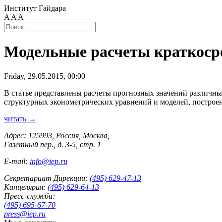
Институт Гайдара
A
A
A
Модельные расчеты краткоср
Friday, 29.05.2015, 00:00
В статье представлены расчеты прогнозных значений различны
структурных эконометрических уравнений и моделей, построе
читать →
Адрес: 125993, Россия, Москва,
Газетный пер., д. 3-5, стр. 1
E-mail:
info@iep.ru
Секретариат Дирекции:
(495) 629-47-13
Канцелярия:
(495) 629-64-13
Пресс-служба:
(495) 695-67-70
press@iep.ru