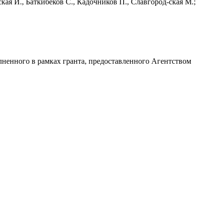
кая И., Баткибеков С., Кадочников П., Славгород-ская М.;
лненного в рамках гранта, предоставленного Агентством