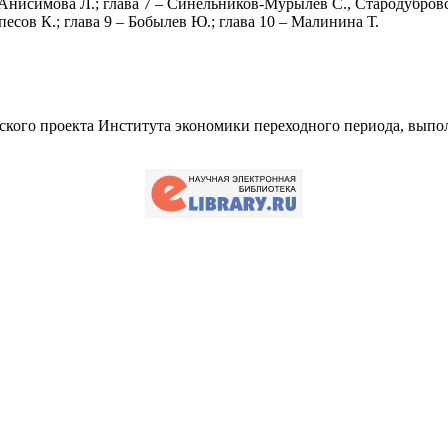
– Анисимова Л.; глава 7 – Синельников-Мурылев С., Стародубровс
песов К.; глава 9 – Бобылев Ю.; глава 10 – Малинина Т.
ского проекта Института экономики переходного периода, выпо