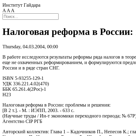
Институт Гайдара
A
A
A
Налоговая реформа в России:
Thursday, 04.03.2004, 00:00
В работе исследуются результаты реформы ряда налогов в тео
еще не охваченных реформированием, и формулируются предло
России и в ряде стран СНГ.
ISBN 5-93255-129-1
УДК 336.221.4.02(470)
ББК 65.261.4(2Рос)-1
Н23
Налоговая реформа в России: проблемы и решения:
[В 2 т.]. - М. : ИЭПП, 2003. - 633 с.
(Научные труды / Ин-т экономики переходного периода; № 67Р)
Агентство CIP РГБ
Авторский коллектив: Глава 1 – Кадочников П., Непесов К.; гл