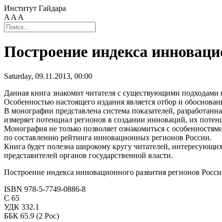
Институт Гайдара
A
A
A
Построение индекса инноваци
Saturday, 09.11.2013, 00:00
Данная книга знакомит читателя с существующими подходами 
Особенностью настоящего издания является отбор и обоснован
В монографии представлена система показателей, разработанн
измеряет потенциал регионов в создании инноваций, их поте
Монография не только позволяет ознакомиться с особенностя
по составлению рейтинга инновационных регионов России.
Книга будет полезна широкому кругу читателей, интересующих
представителей органов государственной власти.
Построение индекса инновационного развития регионов России 
ISBN 978-5-7749-0886-8
С 65
УДК 332.1
ББК 65.9 (2 Рос)