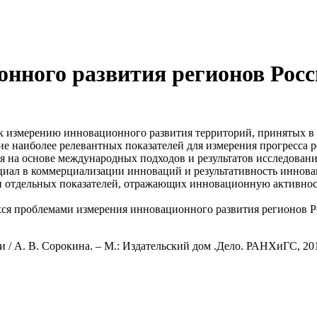
онного развития регионов Рос
к измерению инновационного развития территорий, принятых в 
ие наиболее релевантных показателей для измерения прогресса 
ая на основе международных подходов и результатов исследован
нциал в коммерциализации инноваций и результативность иннов
ми отдельных показателей, отражающих инновационную активнос
ся проблемами измерения инновационного развития регионов Ро
/ А. В. Сорокина. – М.: Издательский дом .Дело. РАНХиГС, 201