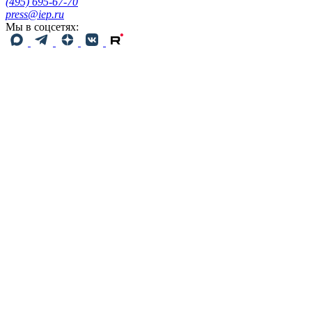
(495) 695-67-70
press@iep.ru
Мы в соцсетях: