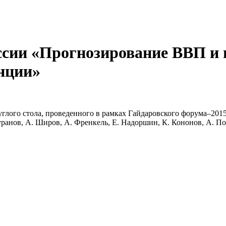
сии «Прогнозирование ВВП и и
енции»
углого стола, проведенного в рамках Гайдаровского форума–20
Куранов, А. Широв, А. Френкель, Е. Надоршин, К. Кононов, А. П