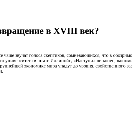
вращение в XVIII век?
все чаще звучат голоса скептиков, сомневающихся, что в обозр
го университета в штате Иллинойс, «Наступил ли конец эконом
крупнейшей экономике мира упадут до уровня, свойственного з
и.