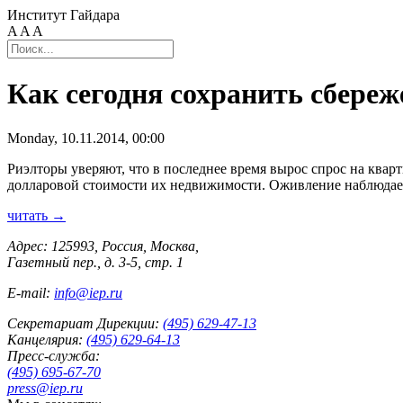
Институт Гайдара
A
A
A
Как сегодня сохранить сбере
Monday, 10.11.2014, 00:00
Риэлторы уверяют, что в последнее время вырос спрос на ква
долларовой стоимости их недвижимости. Оживление наблюдаетс
читать →
Адрес: 125993, Россия, Москва,
Газетный пер., д. 3-5, стр. 1
E-mail:
info@iep.ru
Секретариат Дирекции:
(495) 629-47-13
Канцелярия:
(495) 629-64-13
Пресс-служба:
(495) 695-67-70
press@iep.ru