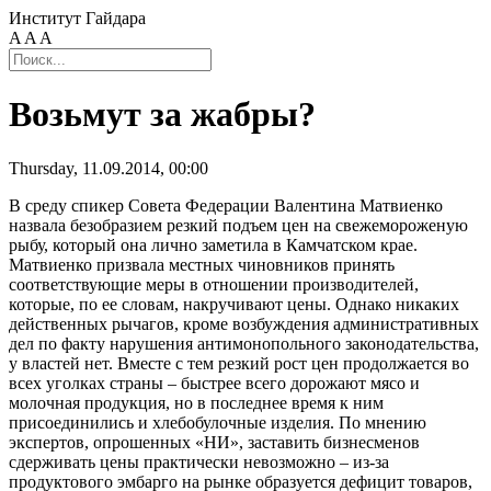
Институт Гайдара
A
A
A
Возьмут за жабры?
Thursday, 11.09.2014, 00:00
В среду спикер Совета Федерации Валентина Матвиенко
назвала безобразием резкий подъем цен на свежемороженую
рыбу, который она лично заметила в Камчатском крае.
Матвиенко призвала местных чиновников принять
соответствующие меры в отношении производителей,
которые, по ее словам, накручивают цены. Однако никаких
действенных рычагов, кроме возбуждения административных
дел по факту нарушения антимонопольного законодательства,
у властей нет. Вместе с тем резкий рост цен продолжается во
всех уголках страны – быстрее всего дорожают мясо и
молочная продукция, но в последнее время к ним
присоединились и хлебобулочные изделия. По мнению
экспертов, опрошенных «НИ», заставить бизнесменов
сдерживать цены практически невозможно – из-за
продуктового эмбарго на рынке образуется дефицит товаров,