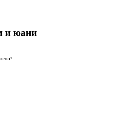
и и юани
ожено?