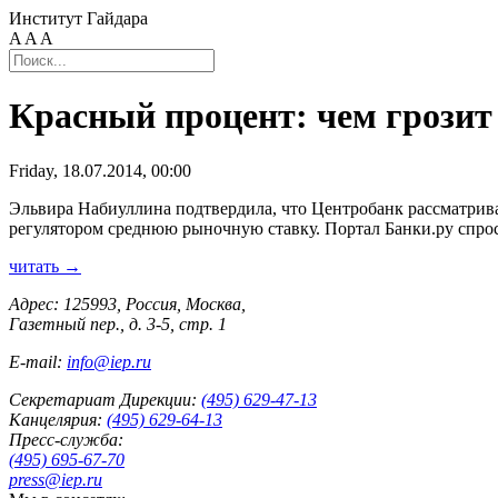
Институт Гайдара
A
A
A
Красный процент: чем грозит 
Friday, 18.07.2014, 00:00
Эльвира Набиуллина подтвердила, что Центробанк рассматрива
регулятором среднюю рыночную ставку. Портал Банки.ру спроси
читать →
Адрес: 125993, Россия, Москва,
Газетный пер., д. 3-5, стр. 1
E-mail:
info@iep.ru
Секретариат Дирекции:
(495) 629-47-13
Канцелярия:
(495) 629-64-13
Пресс-служба:
(495) 695-67-70
press@iep.ru