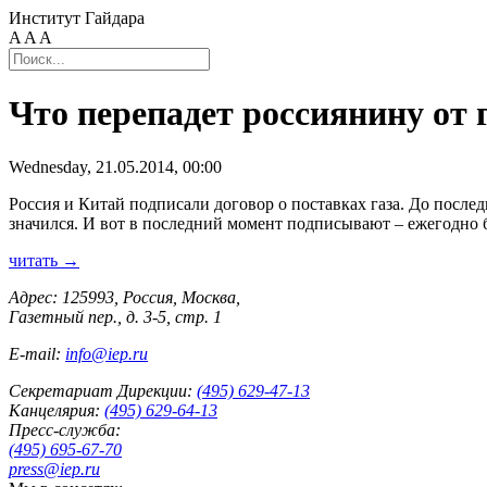
Институт Гайдара
A
A
A
Что перепадет россиянину от 
Wednesday, 21.05.2014, 00:00
Россия и Китай подписали договор о поставках газа. До после
значился. И вот в последний момент подписывают – ежегодно буд
читать →
Адрес: 125993, Россия, Москва,
Газетный пер., д. 3-5, стр. 1
E-mail:
info@iep.ru
Секретариат Дирекции:
(495) 629-47-13
Канцелярия:
(495) 629-64-13
Пресс-служба:
(495) 695-67-70
press@iep.ru