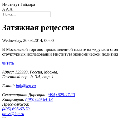
Институт Гайдара
A
A
A
Затяжная рецессия
Wednesday, 26.03.2014, 00:00
В Московской торгово-промышленной палате на «круглом стол
структурных исследований Института экономической политики 
читать →
Адрес: 125993, Россия, Москва,
Газетный пер., д. 3-5, стр. 1
E-mail:
info@iep.ru
Секретариат Дирекции:
(495) 629-47-13
Канцелярия:
(495) 629-64-13
Пресс-служба:
(495) 695-67-70
press@iep.ru