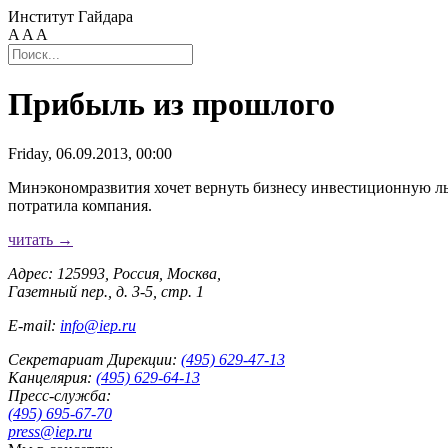
Институт Гайдара
A
A
A
Прибыль из прошлого
Friday, 06.09.2013, 00:00
Минэкономразвития хочет вернуть бизнесу инвестиционную льг
потратила компания.
читать →
Адрес: 125993, Россия, Москва,
Газетный пер., д. 3-5, стр. 1
E-mail:
info@iep.ru
Секретариат Дирекции:
(495) 629-47-13
Канцелярия:
(495) 629-64-13
Пресс-служба:
(495) 695-67-70
press@iep.ru