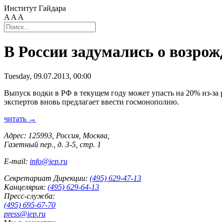
Институт Гайдара
A
A
A
В России задумались о возро
Tuesday, 09.07.2013, 00:00
Выпуск водки в РФ в текущем году может упасть на 20% из-за р
экспертов вновь предлагает ввести госмонополию.
читать →
Адрес: 125993, Россия, Москва,
Газетный пер., д. 3-5, стр. 1
E-mail:
info@iep.ru
Секретариат Дирекции:
(495) 629-47-13
Канцелярия:
(495) 629-64-13
Пресс-служба:
(495) 695-67-70
press@iep.ru