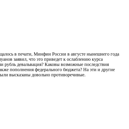
щалось в печати, Минфин России в августе нынешнего года
анов заявил, что это приведет к ослаблению курса
т ли рубль девальвация? Каковы возможные последствия
также пополнения федерального бюджета? На эти и другие
были высказаны довольно противоречивые.