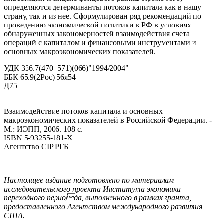
определяются детерминанты потоков капитала как в нашу
страну, так и из нее. Сформулирован ряд рекомендаций по
проведению экономической политики в РФ в условиях
обнаруженных закономерностей взаимодействия счета
операций с капиталом и финансовыми инструментами и
основных макроэкономических показателей.
УДК 336.7(470+571)(066)"1994/2004"
ББК 65.9(2Рос) 56я54
Д75
Взаимодействие потоков капитала и основных
макроэкономических показателей в Российской Федерации. -
М.: ИЭПП, 2006. 108 с.
ISBN 5-93255-181-Х
Агентство CIP РГБ
Настоящее издание подготовлено по материалам
исследовательского проекта Института экономики
переходного периода, выполненного в рамках гранта,
предоставленного Агентством международного развития
США.