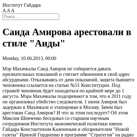
Институт Гайдара
A
A
A
Саида Амирова арестовали в
стиле "Аиды"
Monday, 10.06.2013, 00:00
Мэр Махачкалы Саид Амиров не собирается давать
признательных показаний и считает обвинения в свой адрес
абсурдными. Отказываясь от дачи показаний, защита бывшего
чиновника ссылается на статью №51 Конституции. Под
стражей чиновник будет находиться по крайней мере до 1
августа. Мэра Махачкалы подозревают в том, что в 2011 году
он организовал убийство следователя. 1 июня Амиров был
задержан в Махачкале и этапирован в Москву. Зачем был
арестован Саид Амиров? И что за этим последует? Об этом
Максим Шевченко беседовал со старшим научным
сотрудником Института экономической политики имени
Гайдара Константином Казениным и обозревателем "Новой
газеты" Ириной Гордиенко в программе "Стратегия" на радио