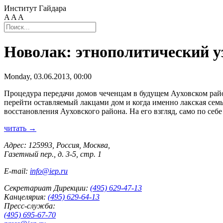
Институт Гайдара
A
A
A
Новолак: этнополитический у
Monday, 03.06.2013, 00:00
Процедура передачи домов чеченцам в будущем Ауховском райо
перейти оставляемый лакцами дом и когда именно лакская сем
восстановления Ауховского района. На его взгляд, само по се
читать →
Адрес: 125993, Россия, Москва,
Газетный пер., д. 3-5, стр. 1
E-mail:
info@iep.ru
Секретариат Дирекции:
(495) 629-47-13
Канцелярия:
(495) 629-64-13
Пресс-служба:
(495) 695-67-70