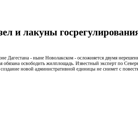
зел и лакуны госрегулировани
не Дагестана - ныне Новолакском - осложняется двумя нерешен
ья обязана освободить жилплощадь. Известный эксперт по Севе
бе создание новой административной единицы не снимет с повест