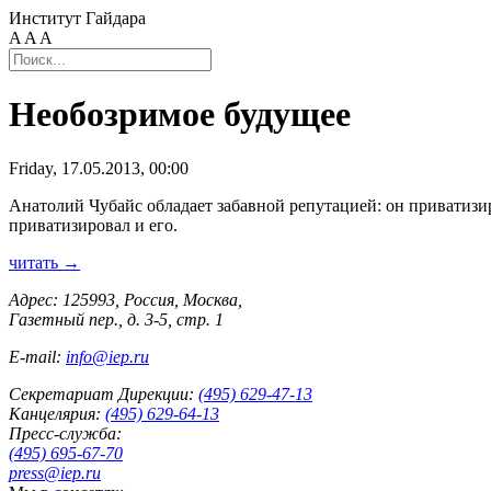
Институт Гайдара
A
A
A
Необозримое будущее
Friday, 17.05.2013, 00:00
Анатолий Чубайс обладает забавной репутацией: он приватизи
приватизировал и его.
читать →
Адрес: 125993, Россия, Москва,
Газетный пер., д. 3-5, стр. 1
E-mail:
info@iep.ru
Секретариат Дирекции:
(495) 629-47-13
Канцелярия:
(495) 629-64-13
Пресс-служба:
(495) 695-67-70
press@iep.ru