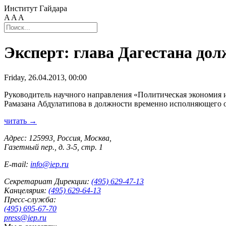
Институт Гайдара
A
A
A
Эксперт: глава Дагестана дол
Friday, 26.04.2013, 00:00
Руководитель научного направления «Политическая экономия 
Рамазана Абдулатипова в должности временно исполняющего о
читать →
Адрес: 125993, Россия, Москва,
Газетный пер., д. 3-5, стр. 1
E-mail:
info@iep.ru
Секретариат Дирекции:
(495) 629-47-13
Канцелярия:
(495) 629-64-13
Пресс-служба:
(495) 695-67-70
press@iep.ru