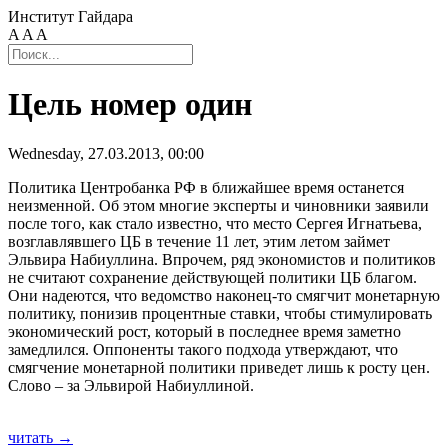
Институт Гайдара
A
A
A
Цель номер один
Wednesday, 27.03.2013, 00:00
Политика Центробанка РФ в ближайшее время останется
неизменной. Об этом многие эксперты и чиновники заявили
после того, как стало известно, что место Сергея Игнатьева,
возглавлявшего ЦБ в течение 11 лет, этим летом займет
Эльвира Набиуллина. Впрочем, ряд экономистов и политиков
не считают сохранение действующей политики ЦБ благом.
Они надеются, что ведомство наконец-то смягчит монетарную
политику, понизив процентные ставки, чтобы стимулировать
экономический рост, который в последнее время заметно
замедлился. Оппоненты такого подхода утверждают, что
смягчение монетарной политики приведет лишь к росту цен.
Слово – за Эльвирой Набиуллиной.
читать →