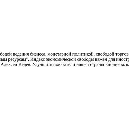
ободой ведения бизнеса, монетарной политикой, свободой торго
итным ресурсам". Индекс экономической свободы важен для инос
Алексей Ведев. Улучшить показатели нашей страны вполне возм