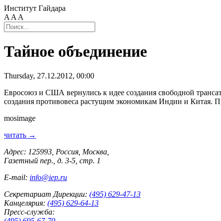
Институт Гайдара
A
A
A
Тайное объединение
Thursday, 27.12.2012, 00:00
Евросоюз и США вернулись к идее создания свободной транса
создания противовеса растущим экономикам Индии и Китая. Пра
mosimage
читать →
Адрес: 125993, Россия, Москва,
Газетный пер., д. 3-5, стр. 1
E-mail:
info@iep.ru
Секретариат Дирекции:
(495) 629-47-13
Канцелярия:
(495) 629-64-13
Пресс-служба:
(495) 695-67-70