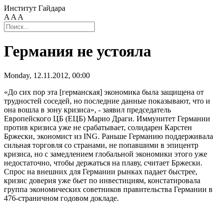
Институт Гайдара
A
A
A
Германия не устояла
Monday, 12.11.2012, 00:00
«До сих пор эта [германская] экономика была защищена от
трудностей соседей, но последние данные показывают, что и
она вошла в зону кризиса», - заявил председатель
Европейского ЦБ (ЕЦБ) Марио Драги. Иммунитет Германии
против кризиса уже не срабатывает, солидарен Карстен
Бржески, экономист из ING. Раньше Германию поддерживала
сильная торговля со странами, не попавшими в эпицентр
кризиса, но с замедлением глобальной экономики этого уже
недостаточно, чтобы держаться на плаву, считает Бржески.
Спрос на внешних для Германии рынках падает быстрее,
кризис доверия уже бьет по инвестициям, констатировала
группа экономических советников правительства Германии в
476-страничном годовом докладе.