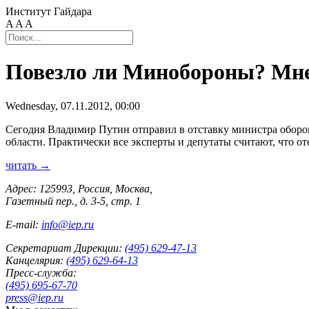
Институт Гайдара
A
A
A
Повезло ли Минобороны? Мне
Wednesday, 07.11.2012, 00:00
Сегодня Владимир Путин отправил в отставку министра оборо
области. Практически все эксперты и депутаты считают, что о
читать →
Адрес: 125993, Россия, Москва,
Газетный пер., д. 3-5, стр. 1
E-mail:
info@iep.ru
Секретариат Дирекции:
(495) 629-47-13
Канцелярия:
(495) 629-64-13
Пресс-служба:
(495) 695-67-70
press@iep.ru